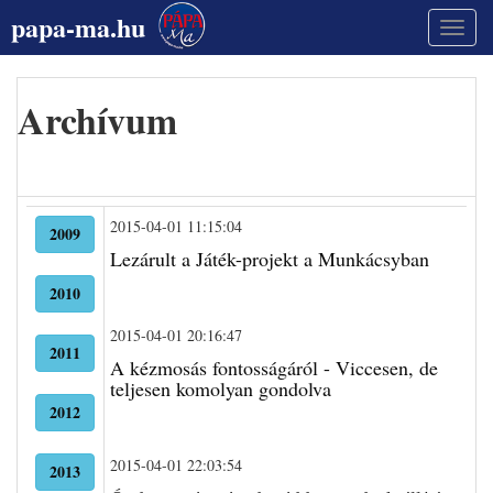
papa-ma.hu
Archívum
2015-04-01 11:15:04
2009
Lezárult a Játék-projekt a Munkácsyban
2010
2015-04-01 20:16:47
2011
A kézmosás fontosságáról - Viccesen, de
teljesen komolyan gondolva
2012
2015-04-01 22:03:54
2013