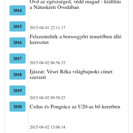
Óvd az egészséged, védd magad - kiállítás
a Nátuskerti Óvodában
2014
2015
2015-04-01 22:11:17
Felszentelték a borsosgyőri temetőben álló
keresztet
2016
2017
2015-04-02 06:56:33
Íjászat: Vései Réka világbajnoki címet
2018
szerzett
2019
2015-04-02 09:50:25
Csilus és Pongrácz az U20-as bő keretben
2020
2015-04-02 13:06:14