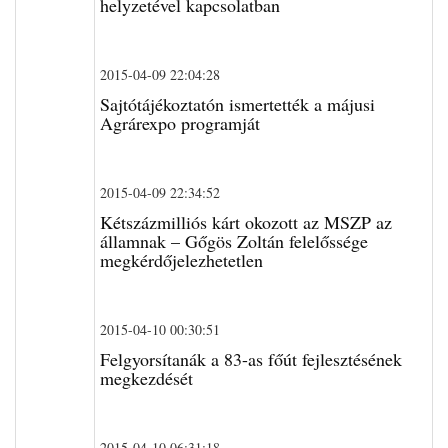
helyzetével kapcsolatban
2015-04-09 22:04:28
Sajtótájékoztatón ismertették a májusi
Agrárexpo programját
2015-04-09 22:34:52
Kétszázmilliós kárt okozott az MSZP az
államnak – Gőgös Zoltán felelőssége
megkérdőjelezhetetlen
2015-04-10 00:30:51
Felgyorsítanák a 83-as főút fejlesztésének
megkezdését
2015-04-10 06:31:18