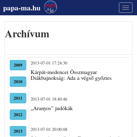
papa-ma.hu
Archívum
2013-07-01 17:24:30
2009
Kárpát-medencei Összmagyar
Diákbajnokság: Ada a végső győztes
2010
2011
2013-07-01 18:40:46
„Aranyos” judókák
2012
2013-07-01 20:00:08
2013