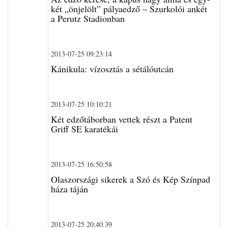
két „önjelölt” pályaedző – Szurkolói ankét
a Perutz Stadionban
2013-07-25 09:23:14
Kánikula: vízosztás a sétálóutcán
2013-07-25 10:10:21
Két edzőtáborban vettek részt a Patent
Griff SE karatékái
2013-07-25 16:50:58
Olaszországi sikerek a Szó és Kép Színpad
háza táján
2013-07-25 20:40:39