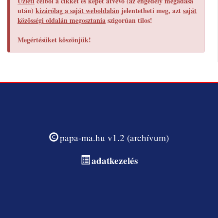
Üzleti
célból a cikket és képet átvevő (az engedély megadása
után)
kizárólag a saját weboldalán
jelentetheti meg, azt
saját
közösségi oldalán megosztania
szigorúan tilos!
Megértésüket köszönjük!
papa-ma.hu v1.2 (archívum)
adatkezelés