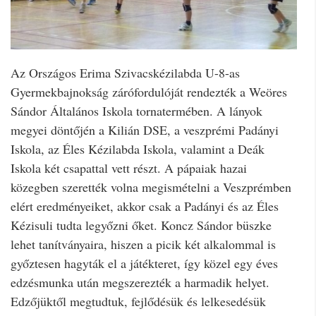
Az Országos Erima Szivacskézilabda U-8-as
Gyermekbajnokság zárófordulóját rendezték a Weöres
Sándor Általános Iskola tornatermében. A lányok
megyei döntőjén a Kilián DSE, a veszprémi Padányi
Iskola, az Éles Kézilabda Iskola, valamint a Deák
Iskola két csapattal vett részt. A pápaiak hazai
közegben szerették volna megismételni a Veszprémben
elért eredményeiket, akkor csak a Padányi és az Éles
Kézisuli tudta legyőzni őket. Koncz Sándor büszke
lehet tanítványaira, hiszen a picik két alkalommal is
győztesen hagyták el a játékteret, így közel egy éves
edzésmunka után megszerezték a harmadik helyet.
Edzőjüktől megtudtuk, fejlődésük és lelkesedésük