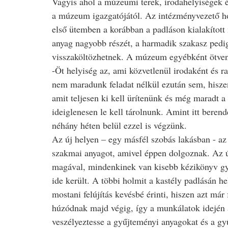
Vagyis ahol a múzeumi terek, irodahelyiségek é
a múzeum igazgatójától. Az intézményvezető ho
első ütemben a korábban a padláson kialakított
anyag nagyobb részét, a harmadik szakasz pedig
visszaköltözhetnek. A múzeum egyébként ötvenk
-Öt helyiség az, ami közvetlenül irodaként és r
nem maradunk feladat nélkül ezután sem, hisze
amit teljesen ki kell ürítenünk és még maradt 
ideiglenesen le kell tárolnunk. Amint itt beren
néhány héten belül ezzel is végzünk.
Az új helyen – egy másfél szobás lakásban - az
szakmai anyagot, amivel éppen dolgoznak. Az új
magával, mindenkinek van kisebb kézikönyv gyű
ide került. A többi holmit a kastély padlásán hel
mostani felújítás kevésbé érinti, hiszen azt már
húzódnak majd végig, így a munkálatok idején a
veszélyeztesse a gyűjteményi anyagokat és a g