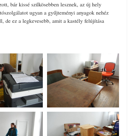
ott, bár kissé szűkösebben lesznek, az új hely
tószolgálatot ugyan a gyűjteményi anyagok nehéz
, de ez a legkevesebb, amit a kastély felújítása