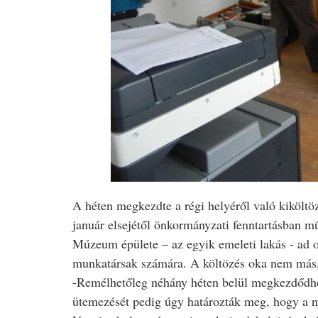
A héten megkezdte a régi helyéről való kikölt
január elsejétől önkormányzati fenntartásban 
Múzeum épülete – az egyik emeleti lakás - ad ot
munkatársak számára. A költözés oka nem más, m
-Remélhetőleg néhány héten belül megkezdődhet 
ütemezését pedig úgy határozták meg, hogy a n