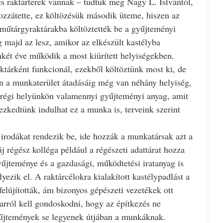
s raktárterek vannak – tudtuk meg Nagy L. Istvántól,
zzátette, ez költözésük második üteme, hiszen az
 műtárgyraktárakba költöztették be a gyűjteményi
 majd az lesz, amikor az elkészült kastélyba
ét éve működik a most kiürített helyiségekben.
aktárként funkcionál, ezekből költöztünk most ki, de
n a munkaterület átadásáig még van néhány helyiség,
a régi helyünkön valamennyi gyűjteményi anyag, amit
dezkedtünk indulhat ez a munka is, terveink szerint
 irodákat rendezik be, ide hozzák a munkatársak azt a
 régész kolléga például a régészeti adattárat hozza
jteménye és a gazdasági, működtetési iratanyag is
yezik el. A raktárcélokra kialakított kastélypadlást a
 felújították, ám bizonyos gépészeti vezetékek ott
rról kell gondoskodni, hogy az építkezés ne
yűjtemények se legyenek útjában a munkáknak.