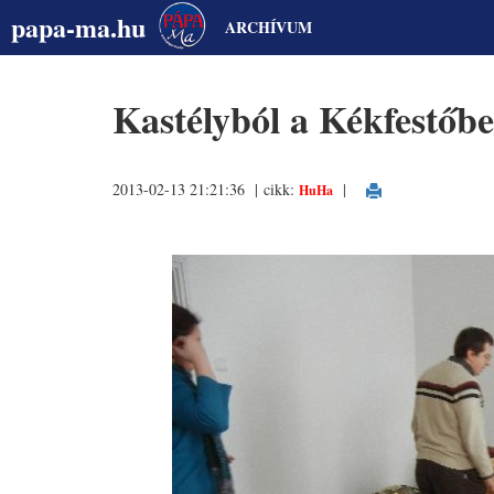
papa-ma.hu
ARCHÍVUM
Kastélyból a Kékfestőb
2013-02-13 21:21:36 | cikk:
|
HuHa