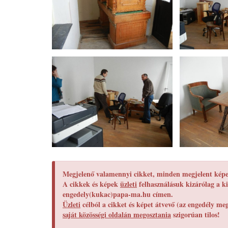
Megjelenő valamennyi cikket, minden megjelent képet
A cikkek és képek
üzleti
felhasználásuk kizárólag a ki
engedely(kukac)papa-ma.hu címen.
Üzleti
célból a cikket és képet átvevő (az engedély m
saját közösségi oldalán megosztania
szigorúan tilos!