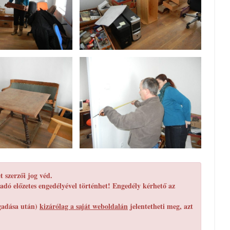
 szerzői jog véd.
adó előzetes engedélyével történhet! Engedély kérhető az
egadása után)
kizárólag a saját weboldalán
jelentetheti meg, azt