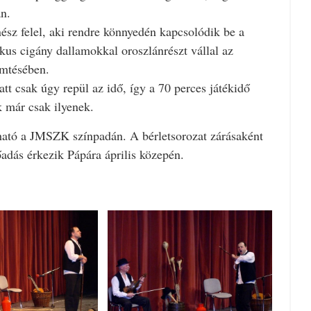
n.
sz felel, aki rendre könnyedén kapcsolódik be a
ikus cigány dallamokkal oroszlánrészt vállal az
mtésében.
tt csak úgy repül az idő, így a 70 perces játékidő
 már csak ilyenek.
tható a JMSZK színpadán. A bérletsorozat zárásaként
adás érkezik Pápára április közepén.