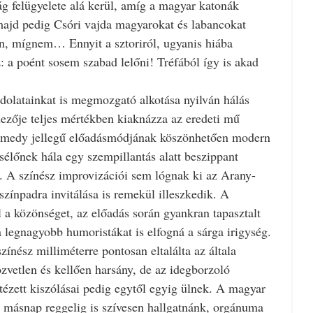
ág felügyelete alá kerül, amíg a magyar katonák
majd pedig Csóri vajda magyarokat és labancokat
en, mígnem… Ennyit a sztoriról, ugyanis hiába
z: a poént sosem szabad lelőni! Tréfából így is akad
dolatainkat is megmozgató alkotása nyilván hálás
ezője teljes mértékben kiaknázza az eredeti mű
 comedy jellegű előadásmódjának köszönhetően modern
sélőnek hála egy szempillantás alatt beszippant
. A színész improvizációi sem lógnak ki az Arany-
színpadra invitálása is remekül illeszkedik. A
 a közönséget, az előadás során gyankran tapasztalt
 legnagyobb humoristákat is elfogná a sárga irigység.
zínész milliméterre pontosan eltalálta az általa
zvetlen és kellően harsány, de az idegborzoló
tézett kiszólásai pedig egytől egyig ülnek. A magyar
r másnap reggelig is szívesen hallgatnánk, orgánuma