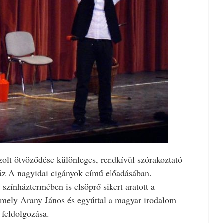
szolt ötvöződése különleges, rendkívül szórakoztató
ház A nagyidai cigányok című előadásában.
zínháztermében is elsöprő sikert aratott a
 amely Arany János és egyúttal a magyar irodalom
feldolgozása.