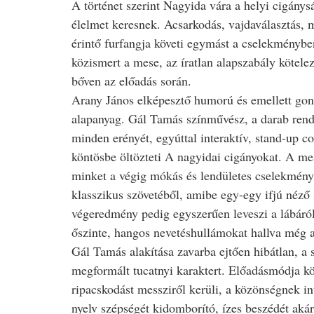
A történet szerint Nagyida vára a helyi cigánys
élelmet keresnek. Acsarkodás, vajdaválasztás, 
érintő furfangja követi egymást a cselekményb
közismert a mese, az íratlan alapszabály kötele
bőven az előadás során.
Arany János elképesztő humorú és emellett gon
alapanyag. Gál Tamás színművész, a darab rend
minden erényét, egyúttal interaktív, stand-up
köntösbe öltözteti A nagyidai cigányokat. A me
minket a végig mókás és lendületes cselekmény
klasszikus szövetéből, amibe egy-egy ifjú néző 
végeredmény pedig egyszerűen leveszi a lábáról
őszinte, hangos nevetéshullámokat hallva még a
Gál Tamás alakítása zavarba ejtően hibátlan, a s
megformált tucatnyi karaktert. Előadásmódja kö
ripacskodást messziről kerüli, a közönségnek in
nyelv szépségét kidomborító, ízes beszédét aká