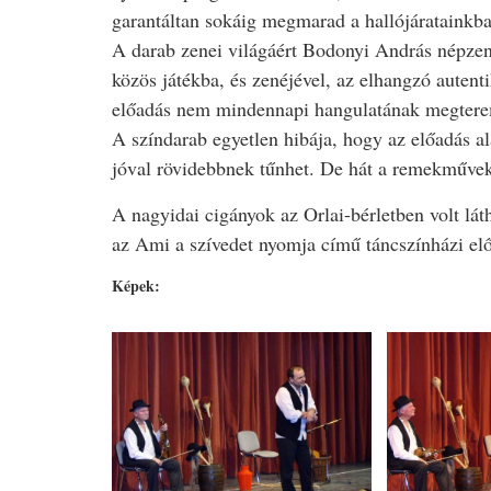
garantáltan sokáig megmarad a hallójáratainkba
A darab zenei világáért Bodonyi András népzené
közös játékba, és zenéjével, az elhangzó autent
előadás nem mindennapi hangulatának megtere
A színdarab egyetlen hibája, hogy az előadás ala
jóval rövidebbnek tűnhet. De hát a remekművek
A nagyidai cigányok az Orlai-bérletben volt lá
az Ami a szívedet nyomja című táncszínházi elő
Képek: