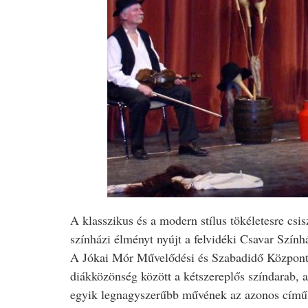
A klasszikus és a modern stílus tökéletesre csi
színházi élményt nyújt a felvidéki Csavar Szín
A Jókai Mór Művelődési és Szabadidő Központ s
diákközönség között a kétszereplős színdarab,
egyik legnagyszerűbb művének az azonos című 