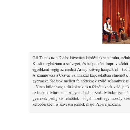
Gál Tamás az előadást követően kérdésünkre elárulta, néhán
Kicsit meghúztam a szöveget, és helyenként improvizációt 
egyébként végig az eredeti Arany-szöveg hangzik el – tudt
A színművész a Csavar Színházzal kapcsolatban elmondta, le
gyermekelőadások mellett felnőtteknek szóló színművek is s
– Nincs különbség a diákoknak és a felnőtteknek való játék
az interaktivitást nem nagyon alkalmazzuk. Minden generác
gyerekek pedig kis felnőttek – fogalmazott egy mosoly kísér
későbbiekben is szívesen jönnek majd Pápára játszani.