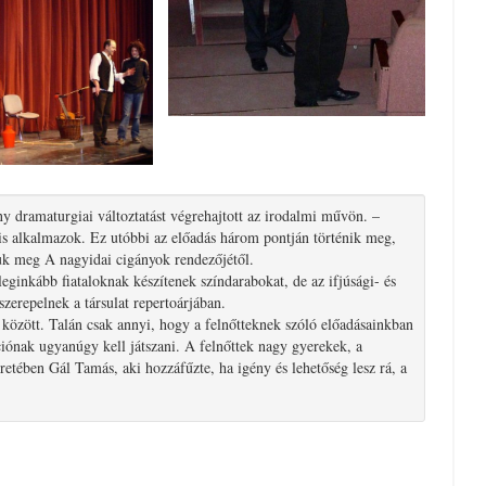
y dramaturgiai változtatást végrehajtott az irodalmi művön. –
is alkalmazok. Ez utóbbi az előadás három pontján történik meg,
uk meg A nagyidai cigányok rendezőjétől.
ginkább fiataloknak készítenek színdarabokat, de az ifjúsági- és
zerepelnek a társulat repertoárjában.
 között. Talán csak annyi, hogy a felnőtteknek szóló előadásainkban
iónak ugyanúgy kell játszani. A felnőttek nagy gyerekek, a
etében Gál Tamás, aki hozzáfűzte, ha igény és lehetőség lesz rá, a