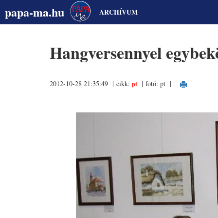
papa-ma.hu
ARCHÍVUM
Hangversennyel egybeköt
2012-10-28 21:35:49 | cikk:
| fotó: pt
|
pt