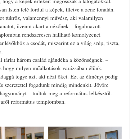
ze, hogy a képek értékeit megosszák a látogatókkal.
 Isten felé fordul a képek, illetve a zene fonalán.
ot tükröz, valamennyi művész, aki valamilyen
lanatot, üzenni akart a nézőnek – fogalmazott
emplomban rendszeresen hallható komolyzenei
nlévőkhöz a csodát, miszerint ez a világ szép, tiszta,
n.
ni tárlat három család ajándéka a közönségnek. –
s hogy milyen műalkotások varázsában élünk.
aggá tegye azt, aki nézi őket. Ezt az élményt pedig
s szeretettel fogadunk mindig mindenkit. Jövőre
ű hagyományt – tudtuk meg a református lelkésztől.
lcafői református templomban.