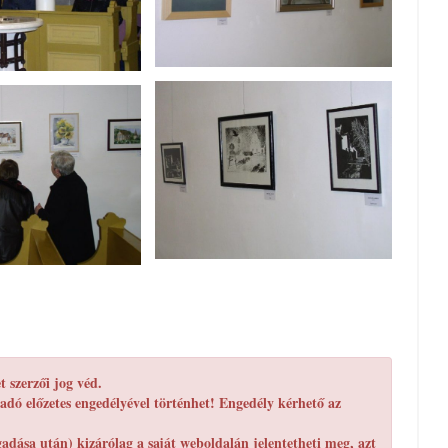
 szerzői jog véd.
adó előzetes engedélyével történhet! Engedély kérhető az
egadása után)
kizárólag a saját weboldalán
jelentetheti meg, azt