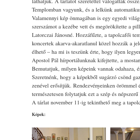
láthatjuk. A tárlatot szeretettel válogatták öss
Templomban vagyunk, és a lelkünk automatikusan
Valamennyi kép önmagában is egy egyedi világ
szerszámot a kezébe vett és megörökítette a pil
Latorczai Jánosné. Hozzáfűzte, a tapolcafői t
koncertek akarva-akaratlanul közel hozzák a jele
élhető – ha mi is teszünk érte, hogy ilyen legye
Apostol Pál hírportálunknak kifejtette, a mosta
Bemutatjuk, milyen képeink vannak odahaza, é
Szeretnénk, hogy a képekből sugárzó csönd gazd
zenével erősítjük. Rendezvényeinken örömmel é
természetesen folytatjuk ezt a szép és népszer
A tárlat november 11-ig tekinthető meg a tapo
Képek: