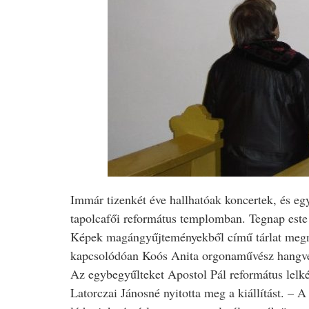
Immár tizenkét éve hallhatóak koncertek, és egy
tapolcafői református templomban. Tegnap este 
Képek magángyűjteményekből című tárlat megny
kapcsolódóan Koós Anita orgonaművész hangver
Az egybegyűlteket Apostol Pál református lelké
Latorczai Jánosné nyitotta meg a kiállítást. – A