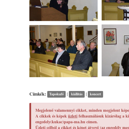
Címkék:
|
|
Tapolcafő
kiállítás
koncert
Megjelenő valamennyi cikket, minden megjelent képet
A cikkek és képek
üzleti
felhasználásuk kizárólag a ki
engedely(kukac)papa-ma.hu címen.
Üzleti
célból a cikket és képet átvevő (az engedély m