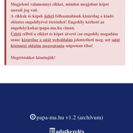
Megjelenő valamennyi cikket, minden megjelent képet
szerzői jog véd.
A cikkek és képek
üzleti
felhasználásuk kizárólag a kiadó
előzetes engedélyével történhet! Engedély kérhető az
engedely(kukac)papa-ma.hu címen.
Üzleti
célból a cikket és képet átvevő (az engedély megadása
után)
kizárólag a saját weboldalán
jelentetheti meg, azt
saját
közösségi oldalán megosztania
szigorúan tilos!
Megértésüket köszönjük!
papa-ma.hu v1.2 (archívum)
adatkezelés