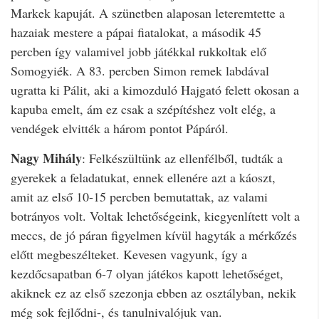
Markek kapuját. A szünetben alaposan leteremtette a
hazaiak mestere a pápai fiatalokat, a második 45
percben így valamivel jobb játékkal rukkoltak elő
Somogyiék. A 83. percben Simon remek labdával
ugratta ki Pálit, aki a kimozduló Hajgató felett okosan a
kapuba emelt, ám ez csak a szépítéshez volt elég, a
vendégek elvitték a három pontot Pápáról.
Nagy Mihály
: Felkészültünk az ellenfélből, tudták a
gyerekek a feladatukat, ennek ellenére azt a káoszt,
amit az első 10-15 percben bemutattak, az valami
botrányos volt. Voltak lehetőségeink, kiegyenlített volt a
meccs, de jó páran figyelmen kívül hagyták a mérkőzés
előtt megbeszélteket. Kevesen vagyunk, így a
kezdőcsapatban 6-7 olyan játékos kapott lehetőséget,
akiknek ez az első szezonja ebben az osztályban, nekik
még sok fejlődni-, és tanulnivalójuk van.