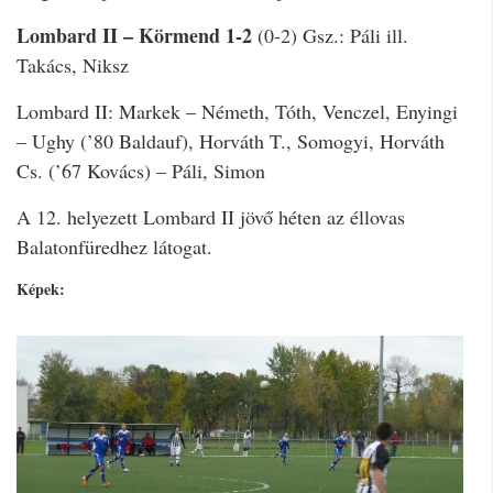
Lombard II – Körmend 1-2
(0-2) Gsz.: Páli ill.
Takács, Niksz
Lombard II: Markek – Németh, Tóth, Venczel, Enyingi
– Ughy (’80 Baldauf), Horváth T., Somogyi, Horváth
Cs. (’67 Kovács) – Páli, Simon
A 12. helyezett Lombard II jövő héten az éllovas
Balatonfüredhez látogat.
Képek: