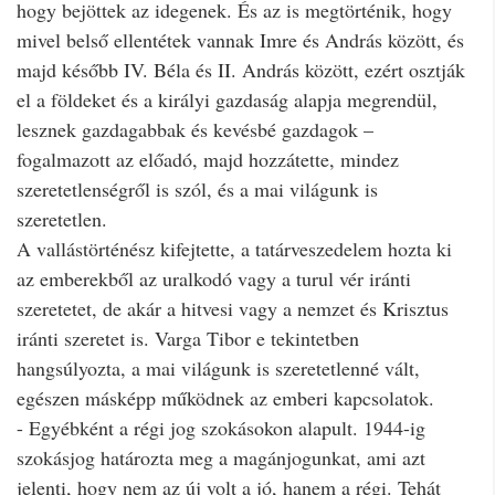
hogy bejöttek az idegenek. És az is megtörténik, hogy
mivel belső ellentétek vannak Imre és András között, és
majd később IV. Béla és II. András között, ezért osztják
el a földeket és a királyi gazdaság alapja megrendül,
lesznek gazdagabbak és kevésbé gazdagok –
fogalmazott az előadó, majd hozzátette, mindez
szeretetlenségről is szól, és a mai világunk is
szeretetlen.
A vallástörténész kifejtette, a tatárveszedelem hozta ki
az emberekből az uralkodó vagy a turul vér iránti
szeretetet, de akár a hitvesi vagy a nemzet és Krisztus
iránti szeretet is. Varga Tibor e tekintetben
hangsúlyozta, a mai világunk is szeretetlenné vált,
egészen másképp működnek az emberi kapcsolatok.
- Egyébként a régi jog szokásokon alapult. 1944-ig
szokásjog határozta meg a magánjogunkat, ami azt
jelenti, hogy nem az új volt a jó, hanem a régi. Tehát