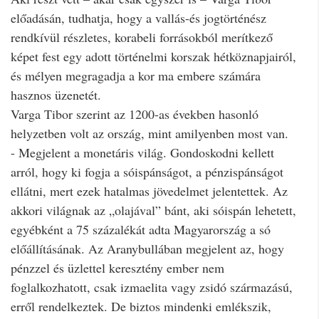
előadásán, tudhatja, hogy a vallás-és jogtörténész
rendkívül részletes, korabeli forrásokból merítkező
képet fest egy adott történelmi korszak hétköznapjairól,
és mélyen megragadja a kor ma embere számára
hasznos üzenetét.
Varga Tibor szerint az 1200-as években hasonló
helyzetben volt az ország, mint amilyenben most van.
- Megjelent a monetáris világ. Gondoskodni kellett
arról, hogy ki fogja a sóispánságot, a pénzispánságot
ellátni, mert ezek hatalmas jövedelmet jelentettek. Az
akkori világnak az „olajával” bánt, aki sóispán lehetett,
egyébként a 75 százalékát adta Magyarország a só
előállításának. Az Aranybullában megjelent az, hogy
pénzzel és üzlettel keresztény ember nem
foglalkozhatott, csak izmaelita vagy zsidó származású,
erről rendelkeztek. De biztos mindenki emlékszik,