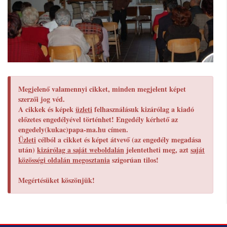
Megjelenő valamennyi cikket, minden megjelent képet
szerzői jog véd.
A cikkek és képek
üzleti
felhasználásuk kizárólag a kiadó
előzetes engedélyével történhet! Engedély kérhető az
engedely(kukac)papa-ma.hu címen.
Üzleti
célból a cikket és képet átvevő (az engedély megadása
után)
kizárólag a saját weboldalán
jelentetheti meg, azt
saját
közösségi oldalán megosztania
szigorúan tilos!
Megértésüket köszönjük!