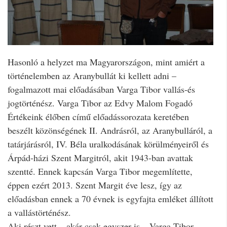
Hasonló a helyzet ma Magyarországon, mint amiért a
történelemben az Aranybullát ki kellett adni –
fogalmazott mai előadásában Varga Tibor vallás-és
jogtörténész. Varga Tibor az Edvy Malom Fogadó
Értékeink élőben című előadássorozata keretében
beszélt közönségének II. Andrásról, az Aranybulláról, a
tatárjárásról, IV. Béla uralkodásának körülményeiről és
Árpád-házi Szent Margitról, akit 1943-ban avattak
szentté. Ennek kapcsán Varga Tibor megemlítette,
éppen ezért 2013. Szent Margit éve lesz, így az
előadásban ennek a 70 évnek is egyfajta emléket állított
a vallástörténész.
Aki részt vett – akár csak egyszer is – Varga Tibor