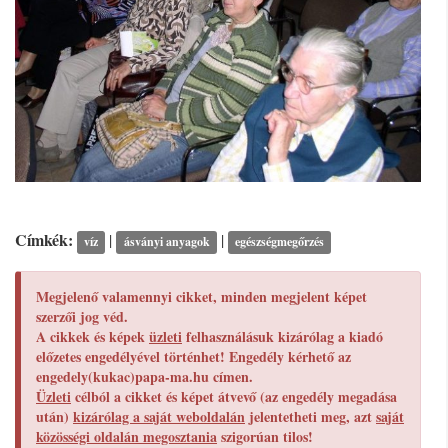
Címkék:
|
|
víz
ásványi anyagok
egészségmegőrzés
Megjelenő valamennyi cikket, minden megjelent képet
szerzői jog véd.
A cikkek és képek
üzleti
felhasználásuk kizárólag a kiadó
előzetes engedélyével történhet! Engedély kérhető az
engedely(kukac)papa-ma.hu címen.
Üzleti
célból a cikket és képet átvevő (az engedély megadása
után)
kizárólag a saját weboldalán
jelentetheti meg, azt
saját
közösségi oldalán megosztania
szigorúan tilos!