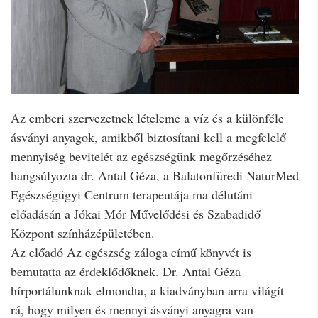
Az emberi szervezetnek lételeme a víz és a különféle
ásványi anyagok, amikből biztosítani kell a megfelelő
mennyiség bevitelét az egészségünk megőrzéséhez –
hangsúlyozta dr. Antal Géza, a Balatonfüredi NaturMed
Egészségügyi Centrum terapeutája ma délutáni
előadásán a Jókai Mór Művelődési és Szabadidő
Központ színházépületében.
Az előadó Az egészség záloga című könyvét is
bemutatta az érdeklődőknek. Dr. Antal Géza
hírportálunknak elmondta, a kiadványban arra világít
rá, hogy milyen és mennyi ásványi anyagra van