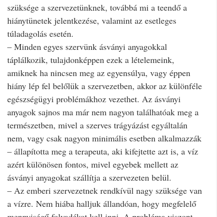
szüksége a szervezetünknek, továbbá mi a teendő a
hiánytünetek jelentkezése, valamint az esetleges
túladagolás esetén.
– Minden egyes szervünk ásványi anyagokkal
táplálkozik, tulajdonképpen ezek a lételemeink,
amiknek ha nincsen meg az egyensúlya, vagy éppen
hiány lép fel belőlük a szervezetben, akkor az különféle
egészségügyi problémákhoz vezethet. Az ásványi
anyagok sajnos ma már nem nagyon találhatóak meg a
természetben, mivel a szerves trágyázást egyáltalán
nem, vagy csak nagyon minimális esetben alkalmazzák
– állapította meg a terapeuta, aki kifejtette azt is, a víz
azért különösen fontos, mivel egyebek mellett az
ásványi anyagokat szállítja a szervezeten belül.
– Az emberi szervezetnek rendkívül nagy szüksége van
a vízre. Nem hiába halljuk állandóan, hogy megfelelő
mennyiségű folyadékot kell inni. A probléma viszont