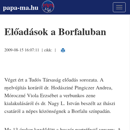
papa-ma.hu
Előadások a Borfaluban
2009-08-15 16:07:11 | cikk:
|
Véget ért a Tudós Társaság előadás sorozata. A
nyelvújítás koráról dr. Hodásziné Pingiczer Andrea,
Móroczné Viola Erzsébet a verbunkos zene
kialakulásáról és dr. Nagy L. István beszélt az ihászi
csatáról a népes közönségnek a Borfalu színpadán.
Ma 13 órakor kezdődött a huszár portréfestő verseny. A