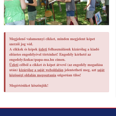
Megjelenő valamennyi cikket, minden megjelent képet
szerzői jog véd.
A cikkek és képek
üzleti
felhasználásuk kizárólag a kiadó
előzetes engedélyével történhet! Engedély kérhető az
engedely(kukac)papa-ma.hu címen.
Üzleti
célból a cikket és képet átvevő (az engedély megadása
után)
kizárólag a saját weboldalán
jelentetheti meg, azt
saját
közösségi oldalán megosztania
szigorúan tilos!
Megértésüket köszönjük!