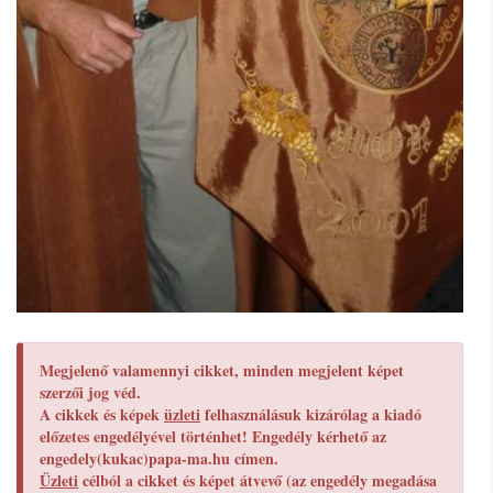
Megjelenő valamennyi cikket, minden megjelent képet
szerzői jog véd.
A cikkek és képek
üzleti
felhasználásuk kizárólag a kiadó
előzetes engedélyével történhet! Engedély kérhető az
engedely(kukac)papa-ma.hu címen.
Üzleti
célból a cikket és képet átvevő (az engedély megadása