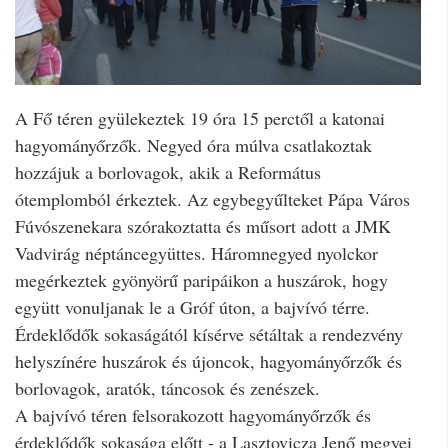
A Fő téren gyülekeztek 19 óra 15 perctől a katonai
hagyományőrzők. Negyed óra múlva csatlakoztak
hozzájuk a borlovagok, akik a Református
ótemplomból érkeztek. Az egybegyűlteket Pápa Város
Fúvószenekara szórakoztatta és műsort adott a JMK
Vadvirág néptáncegyüttes. Háromnegyed nyolckor
megérkeztek gyönyörű paripáikon a huszárok, hogy
együtt vonuljanak le a Gróf úton, a bajvívó térre.
Érdeklődők sokaságától kísérve sétáltak a rendezvény
helyszínére huszárok és újoncok, hagyományőrzők és
borlovagok, aratók, táncosok és zenészek.
A bajvívó téren felsorakozott hagyományőrzők és
érdeklődők sokasága előtt - a Lasztovicza Jenő megyei