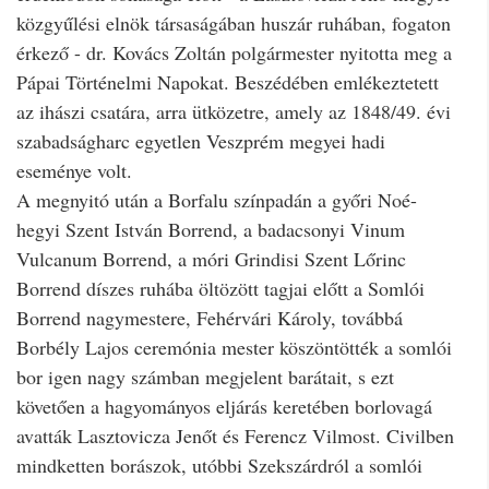
közgyűlési elnök társaságában huszár ruhában, fogaton
érkező - dr. Kovács Zoltán polgármester nyitotta meg a
Pápai Történelmi Napokat. Beszédében emlékeztetett
az ihászi csatára, arra ütközetre, amely az 1848/49. évi
szabadságharc egyetlen Veszprém megyei hadi
eseménye volt.
A megnyitó után a Borfalu színpadán a győri Noé-
hegyi Szent István Borrend, a badacsonyi Vinum
Vulcanum Borrend, a móri Grindisi Szent Lőrinc
Borrend díszes ruhába öltözött tagjai előtt a Somlói
Borrend nagymestere, Fehérvári Károly, továbbá
Borbély Lajos ceremónia mester köszöntötték a somlói
bor igen nagy számban megjelent barátait, s ezt
követően a hagyományos eljárás keretében borlovagá
avatták Lasztovicza Jenőt és Ferencz Vilmost. Civilben
mindketten borászok, utóbbi Szekszárdról a somlói