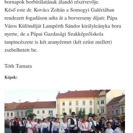
bornapok borbírálatának álandó résztvevője.
Késő este dr. Kovács Zoltán a Somogyi Galériában
rendezett fogadáson adta át a borverseny díjait: Pápa
Város Különdíját Lampérth Sándor királyleányka bora
nyerte, de a Pápai Gazdasági Szakképzőiskola
tanpincészete is két aranyérmet (két ezüst mellett)
zsebelhetett be.
Tóth Tamara
Képek: