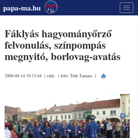
papa-ma.hu
Fáklyás hagyományőrző
felvonulás, színpompás
megnyitó, borlovag-avatás
2009-08-14 19:15:44 | cikk:
| fotó: Tóth Tamara
|