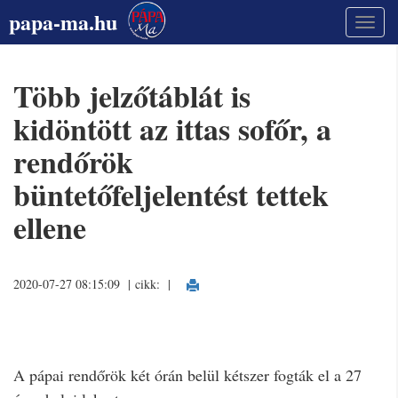
papa-ma.hu
Több jelzőtáblát is
kidöntött az ittas sofőr, a
rendőrök
büntetőfeljelentést tettek
ellene
2020-07-27 08:15:09 | cikk:
|
A pápai rendőrök két órán belül kétszer fogták el a 27