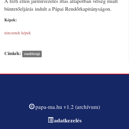
A férfi ellen járművezetés ittas állapotban vétség miatt
büntetőeljárás indult a Pápai Rendőrkapitányságon.
Képek:
nincsenek képek
Címkék:
rendőrségi
papa-ma.hu v1.2 (archívum)
adatkezelés