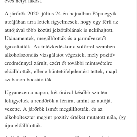
éves helyi lakost.
A járőrök 2020. július 24-én hajnalban Pápa egyik
utcájában arra lettek figyelmesek, hogy egy férfi az
autójával több közúti jelzőtáblának is nekihajtott.
Utánamentek, megállították és a járművezetőt
igazoltatták. Az intézkedéskor a sofőrrel szemben
alkoholszondás vizsgálatot végeztek, mely pozitív
eredménnyel zárult, ezért őt további mintavételre
előállították, ellene büntetőfeljelentést tettek, majd
szabadon bocsátották.
Ugyanezen a napon, két órával később szintén
felfigyeltek a rendőrök a férfira, amint az autóját
vezette. A járőrök ismét megállították, és az
alkoholteszter megint pozitív értéket mutatott nála, így
újra előállították.