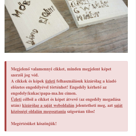
Megjelenő valamennyi cikket, minden megjelent képet
szerzői jog véd.
A cikkek és képek
üzleti
felhasználásuk kizárólag a kiadó
előzetes engedélyével történhet! Engedély kérhető az
engedely(kukac)papa-ma.hu címen.
Üzleti
célból a cikket és képet átvevő (az engedély megadása
után)
kizárólag a saját weboldalán
jelentetheti meg, azt
saját
közösségi oldalán megosztania
szigorúan tilos!
Megértésüket köszönjük!