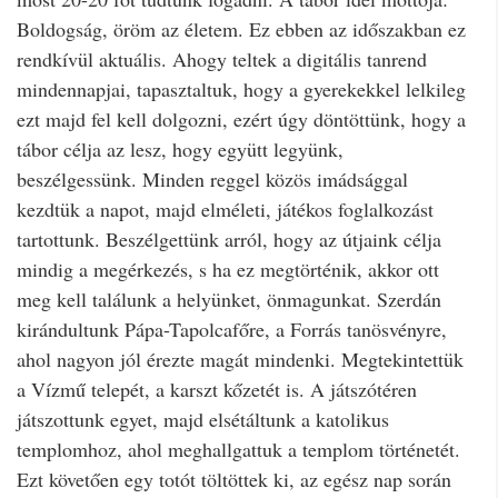
Boldogság, öröm az életem. Ez ebben az időszakban ez
rendkívül aktuális. Ahogy teltek a digitális tanrend
mindennapjai, tapasztaltuk, hogy a gyerekekkel lelkileg
ezt majd fel kell dolgozni, ezért úgy döntöttünk, hogy a
tábor célja az lesz, hogy együtt legyünk,
beszélgessünk. Minden reggel közös imádsággal
kezdtük a napot, majd elméleti, játékos foglalkozást
tartottunk. Beszélgettünk arról, hogy az útjaink célja
mindig a megérkezés, s ha ez megtörténik, akkor ott
meg kell találunk a helyünket, önmagunkat. Szerdán
kirándultunk Pápa-Tapolcafőre, a Forrás tanösvényre,
ahol nagyon jól érezte magát mindenki. Megtekintettük
a Vízmű telepét, a karszt kőzetét is. A játszótéren
játszottunk egyet, majd elsétáltunk a katolikus
templomhoz, ahol meghallgattuk a templom történetét.
Ezt követően egy totót töltöttek ki, az egész nap során