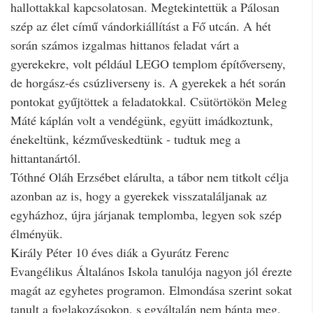
hallottakkal kapcsolatosan. Megtekintettük a Pálosan
szép az élet című vándorkiállítást a Fő utcán. A hét
során számos izgalmas hittanos feladat várt a
gyerekekre, volt például LEGO templom építőverseny,
de horgász-és csúzliverseny is. A gyerekek a hét során
pontokat gyűjtöttek a feladatokkal. Csütörtökön Meleg
Máté káplán volt a vendégünk, együtt imádkoztunk,
énekeltünk, kézműveskedtünk - tudtuk meg a
hittantanártól.
Tóthné Oláh Erzsébet elárulta, a tábor nem titkolt célja
azonban az is, hogy a gyerekek visszataláljanak az
egyházhoz, újra járjanak templomba, legyen sok szép
élményük.
Király Péter 10 éves diák a Gyurátz Ferenc
Evangélikus Általános Iskola tanulója nagyon jól érezte
magát az egyhetes programon. Elmondása szerint sokat
tanult a foglakozásokon, s egyáltalán nem bánta meg,