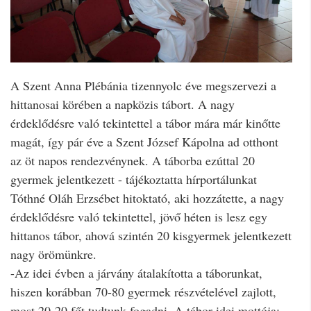
A Szent Anna Plébánia tizennyolc éve megszervezi a
hittanosai körében a napközis tábort. A nagy
érdeklődésre való tekintettel a tábor mára már kinőtte
magát, így pár éve a Szent József Kápolna ad otthont
az öt napos rendezvénynek. A táborba ezúttal 20
gyermek jelentkezett - tájékoztatta hírportálunkat
Tóthné Oláh Erzsébet hitoktató, aki hozzátette, a nagy
érdeklődésre való tekintettel, jövő héten is lesz egy
hittanos tábor, ahová szintén 20 kisgyermek jelentkezett
nagy örömünkre.
-Az idei évben a járvány átalakította a táborunkat,
hiszen korábban 70-80 gyermek részvételével zajlott,
most 20-20 főt tudtunk fogadni. A tábor idei mottója: