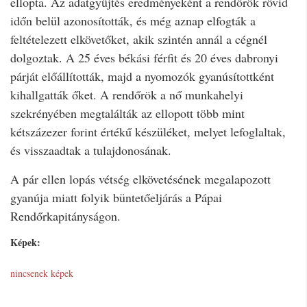
ellopta. Az adatgyűjtés eredményeként a rendőrök rövid
időn belül azonosították, és még aznap elfogták a
feltételezett elkövetőket, akik szintén annál a cégnél
dolgoztak. A 25 éves békási férfit és 20 éves dabronyi
párját előállították, majd a nyomozók gyanúsítottként
kihallgatták őket. A rendőrök a nő munkahelyi
szekrényében megtalálták az ellopott több mint
kétszázezer forint értékű készüléket, melyet lefoglaltak,
és visszaadtak a tulajdonosának.
A pár ellen lopás vétség elkövetésének megalapozott
gyanúja miatt folyik büntetőeljárás a Pápai
Rendőrkapitányságon.
Képek:
nincsenek képek