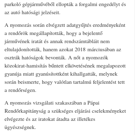
parkoló gépjárművéből ellopták a forgalmi engedélyt és
az autó hatósági jelzéseit.
A nyomozás során elvégzett adatgyűjtés eredményeként
a rendőrök megállapították, hogy a bejelentő
járművének iratát és annak rendszámtábláit nem
eltulajdonították, hanem azokat 2018 márciusában az
osztrák hatóságok bevonták. A nőt a nyomozók
közokirat-hamisítás bűntett elkövetésének megalapozott
gyanúja miatt gyanúsítottként kihallgatták, melynek
során beismerte, hogy valótlan tartalmú feljelentést tett
a rendőrségen.
A nyomozás vizsgálati szakaszában a Pápai
Rendőrkapitányság a szükséges eljárási cselekményeket
elvégezte és az iratokat átadta az illetékes
ügyészségnek.