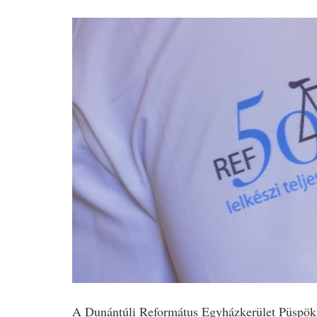
A Dunántúli Református Egyházkerület Püspöki 