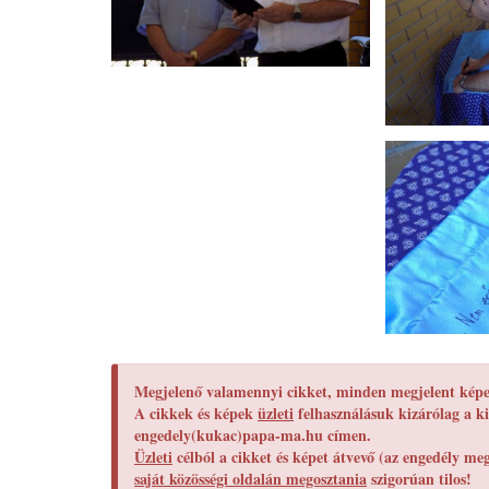
Megjelenő valamennyi cikket, minden megjelent képet
A cikkek és képek
üzleti
felhasználásuk kizárólag a ki
engedely(kukac)papa-ma.hu címen.
Üzleti
célból a cikket és képet átvevő (az engedély m
saját közösségi oldalán megosztania
szigorúan tilos!