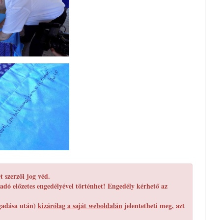
 szerzői jog véd.
adó előzetes engedélyével történhet! Engedély kérhető az
egadása után)
kizárólag a saját weboldalán
jelentetheti meg, azt