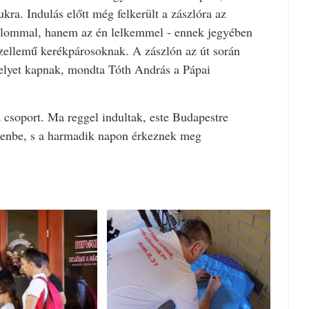
kra. Indulás előtt még felkerült a zászlóra az
talommal, hanem az én lelkemmel - ennek jegyében
szellemű kerékpárosoknak. A zászlón az út során
helyet kapnak, mondta Tóth András a Pápai
 csoport. Ma reggel indultak, este Budapestre
cenbe, s a harmadik napon érkeznek meg