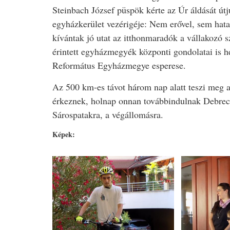
Steinbach József püspök kérte az Úr áldását útju
egyházkerület vezérigéje: Nem erővel, sem ha
kívántak jó utat az itthonmaradók a vállakozó 
érintett egyházmegyék központi gondolatai is 
Református Egyházmegye esperese.
Az 500 km-es távot három nap alatt teszi meg a
érkeznek, holnap onnan továbbindulnak Debre
Sárospatakra, a végállomásra.
Képek: