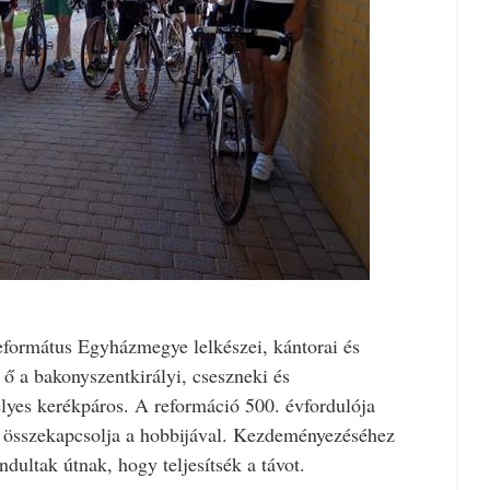
Református Egyházmegye lelkészei, kántorai és
 ő a bakonyszentkirályi, cseszneki és
lyes kerékpáros. A reformáció 500. évfordulója
t összekapcsolja a hobbijával. Kezdeményezéséhez
ndultak útnak, hogy teljesítsék a távot.