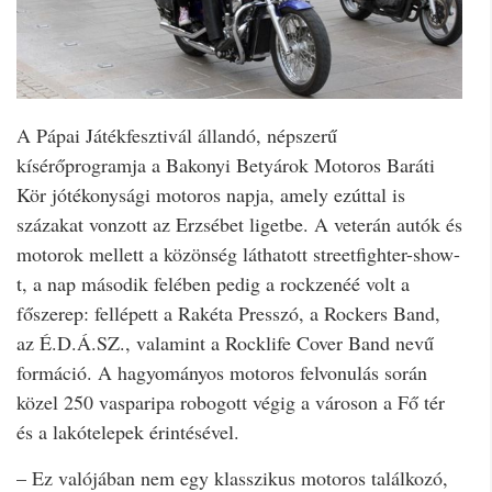
A Pápai Játékfesztivál állandó, népszerű
kísérőprogramja a Bakonyi Betyárok Motoros Baráti
Kör jótékonysági motoros napja, amely ezúttal is
százakat vonzott az Erzsébet ligetbe. A veterán autók és
motorok mellett a közönség láthatott streetfighter-show-
t, a nap második felében pedig a rockzenéé volt a
főszerep: fellépett a Rakéta Presszó, a Rockers Band,
az É.D.Á.SZ., valamint a Rocklife Cover Band nevű
formáció. A hagyományos motoros felvonulás során
közel 250 vasparipa robogott végig a városon a Fő tér
és a lakótelepek érintésével.
– Ez valójában nem egy klasszikus motoros találkozó,