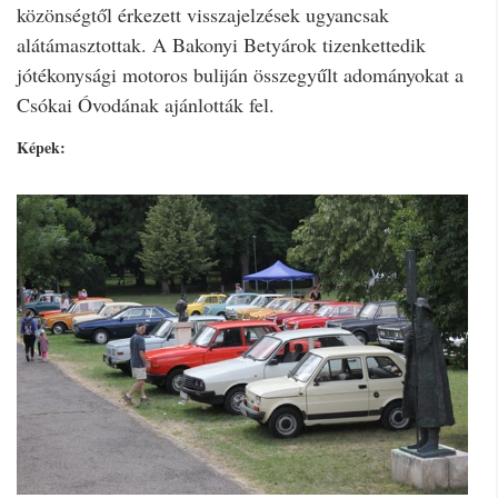
közönségtől érkezett visszajelzések ugyancsak
alátámasztottak. A Bakonyi Betyárok tizenkettedik
jótékonysági motoros buliján összegyűlt adományokat a
Csókai Óvodának ajánlották fel.
Képek: