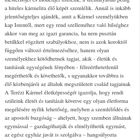
a hiteles kármelita élő képét szemlélik. Annál is inkább
jelentőségteljes ajándék, amit a Kármel személyükben
kap Istentől, mert egy rend szelleméhez való hűséghez
akkor van meg az igazi garancia, ha nem pusztán
betűkkel rögzített szabályokhoz, nem is azok koroktól
függően változó értelmezéséhez, hanem olyan
személyekhez kötődhetnek tagjai, akik - életük és
tanításuk egységének fényében - félreérthetetlenül
megérthetők és követhetők, s ugyanakkor továbbra is
élő közbenjárói az általuk megszületett család tagjainak
A Terézi Kármel életképességét igazolja, hogy rendi
szüleink életét és tanítását követve egy olyan életforma
megélésére nyílik lehetőség, melyben a szemlélődés és
az apostoli buzgóság – ahelyett, hogy szemben állnának
egymással – gazdagíthatják és elmélyíthetik egymást,
az egész egyház javát is szolgálva – hangsúlyozta