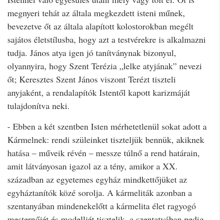
megnyeri tehát az általa megkezdett isteni műnek,
bevezetve őt az általa alapított kolostorokban megélt
sajátos életstílusba, hogy azt a testvérekre is alkalmazni
tudja. János atya igen jó tanítványnak bizonyul,
olyannyira, hogy Szent Terézia „lelke atyjának” nevezi
őt; Keresztes Szent János viszont Terézt tiszteli
anyjaként, a rendalapítók Istentől kapott karizmáját
tulajdonítva neki.
- Ebben a két szentben Isten mérhetetlenül sokat adott a
Kármelnek: rendi szüleinket tiszteljük bennük, akiknek
hatása – műveik révén – messze túlnő a rend határain,
amit látványosan igazol az a tény, amikor a XX.
században az egyetemes egyház mindkettőjüket az
egyháztanítók közé sorolja. A kármeliták azonban a
szentanyában mindenekelőtt a kármelita élet ragyogó
mesternőjét és modelljét tisztelik, a szentatyában pedig