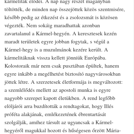
kármeliták elődei. A nap nagy részét magányban
töltötték, de minden nap összejöttek közös szentmisére,
később pedig az étkezést és a zsolozsmát is közösen
végezték. Nem sokáig maradhattak azonban
zavartalanul a Kármel-hegyén. A keresztesek kezén
maradt területek egyre jobban fogytak, s végül a
Kármel-hegy is a muzulmánok kezére került. A
kármelitáknak vissza kellett jönniük Európába.
Kolostoraik már nem csak pusztában épültek, hanem
egyre inkább a megélhetést biztosító nagyvárosokban
jöttek létre. A szerzetesek életformája is megváltozott:
a szemlélődés mellett az apostoli munka is egyre
nagyobb szerepet kapott életükben. A rend legfőbb
elöljárói arra buzdították a rendtagokat, hogy Illés
próféta alakjának, emlékezetének ébrentartását
szolgálják, amihez társult az ugyancsak a Kármel-
hegyéről magukkal hozott és hűségesen őrzött Mária-