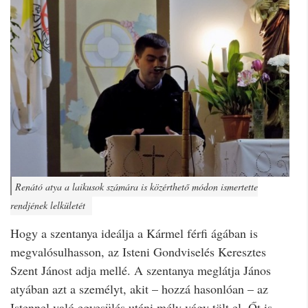
Renátó atya a laikusok számára is közérthető módon ismertette
rendjének lelkületét
Hogy a szentanya ideálja a Kármel férfi ágában is
megvalósulhasson, az Isteni Gondviselés Keresztes
Szent Jánost adja mellé. A szentanya meglátja János
atyában azt a személyt, akit – hozzá hasonlóan – az
Istennel való egyesülés utáni mély vágy tölt el. Őt is