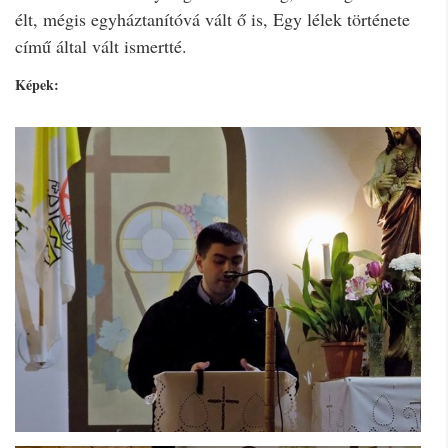
élt, mégis egyháztanítóvá vált ő is, Egy lélek története
című által vált ismertté.
Képek: