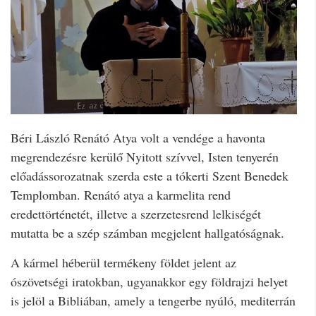
Béri László Renátó Atya volt a vendége a havonta
megrendezésre kerülő Nyitott szívvel, Isten tenyerén
előadássorozatnak szerda este a tókerti Szent Benedek
Templomban. Renátó atya a karmelita rend
eredettörténetét, illetve a szerzetesrend lelkiségét
mutatta be a szép számban megjelent hallgatóságnak.
A kármel héberül termékeny földet jelent az
ószövetségi iratokban, ugyanakkor egy földrajzi helyet
is jelöl a Bibliában, amely a tengerbe nyúló, mediterrán