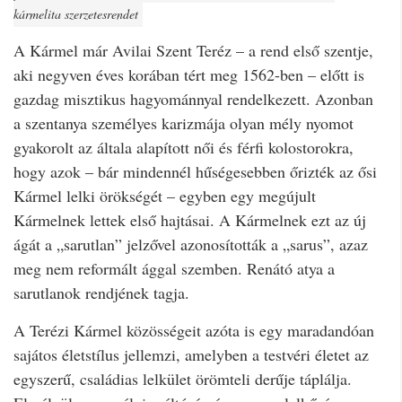
kármelita szerzetesrendet
A Kármel már Avilai Szent Teréz – a rend első szentje,
aki negyven éves korában tért meg 1562-ben – előtt is
gazdag misztikus hagyománnyal rendelkezett. Azonban
a szentanya személyes karizmája olyan mély nyomot
gyakorolt az általa alapított női és férfi kolostorokra,
hogy azok – bár mindennél hűségesebben őrizték az ősi
Kármel lelki örökségét – egyben egy megújult
Kármelnek lettek első hajtásai. A Kármelnek ezt az új
ágát a „sarutlan” jelzővel azonosították a „sarus”, azaz
meg nem reformált ággal szemben. Renátó atya a
sarutlanok rendjének tagja.
A Terézi Kármel közösségeit azóta is egy maradandóan
sajátos életstílus jellemzi, amelyben a testvéri életet az
egyszerű, családias lelkület örömteli derűje táplálja.