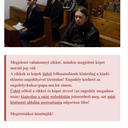
Megjelenő valamennyi cikket, minden megjelent képet
szerzői jog véd.
A cikkek és képek
üzleti
felhasználásuk kizárólag a kiadó
előzetes engedélyével történhet! Engedély kérhető az
engedely(kukac)papa-ma.hu címen.
Üzleti
célból a cikket és képet átvevő (az engedély megadása
után)
kizárólag a saját weboldalán
jelentetheti meg, azt
saját
közösségi oldalán megosztania
szigorúan tilos!
Megértésüket köszönjük!