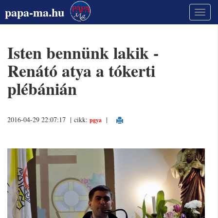
papa-ma.hu
Isten bennünk lakik -
Renátó atya a tókerti
plébánián
2016-04-29 22:07:17 | cikk:
|
pgya