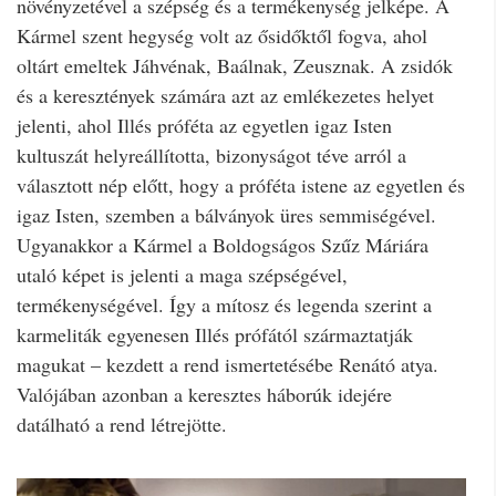
növényzetével a szépség és a termékenység jelképe. A
Kármel szent hegység volt az ősidőktől fogva, ahol
oltárt emeltek Jáhvénak, Baálnak, Zeusznak. A zsidók
és a keresztények számára azt az emlékezetes helyet
jelenti, ahol Illés próféta az egyetlen igaz Isten
kultuszát helyreállította, bizonyságot téve arról a
választott nép előtt, hogy a próféta istene az egyetlen és
igaz Isten, szemben a bálványok üres semmiségével.
Ugyanakkor a Kármel a Boldogságos Szűz Máriára
utaló képet is jelenti a maga szépségével,
termékenységével. Így a mítosz és legenda szerint a
karmeliták egyenesen Illés prófától származtatják
magukat – kezdett a rend ismertetésébe Renátó atya.
Valójában azonban a keresztes háborúk idejére
datálható a rend létrejötte.