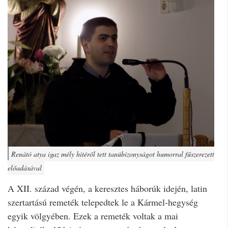
Renátó atya igaz mély hitéről tett tanúbizonyságot humorral fűszerezett
előadásával
A XII. század végén, a keresztes háborúk idején, latin
szertartású remeték telepedtek le a Kármel-hegység
egyik völgyében. Ezek a remeték voltak a mai