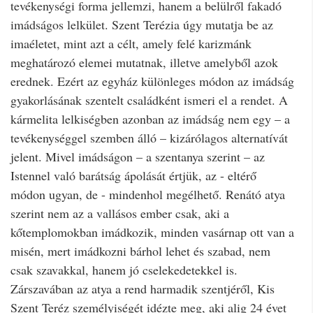
tevékenységi forma jellemzi, hanem a belülről fakadó
imádságos lelkület. Szent Terézia úgy mutatja be az
imaéletet, mint azt a célt, amely felé karizmánk
meghatározó elemei mutatnak, illetve amelyből azok
erednek. Ezért az egyház különleges módon az imádság
gyakorlásának szentelt családként ismeri el a rendet. A
kármelita lelkiségben azonban az imádság nem egy – a
tevékenységgel szemben álló – kizárólagos alternatívát
jelent. Mivel imádságon – a szentanya szerint – az
Istennel való barátság ápolását értjük, az - eltérő
módon ugyan, de - mindenhol megélhető. Renátó atya
szerint nem az a vallásos ember csak, aki a
kőtemplomokban imádkozik, minden vasárnap ott van a
misén, mert imádkozni bárhol lehet és szabad, nem
csak szavakkal, hanem jó cselekedetekkel is.
Zárszavában az atya a rend harmadik szentjéről, Kis
Szent Teréz személyiségét idézte meg, aki alig 24 évet