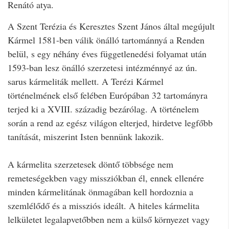
Renátó atya.
A Szent Terézia és Keresztes Szent János által megújult
Kármel 1581-ben válik önálló tartománnyá a Renden
belül, s egy néhány éves függetlenedési folyamat után
1593-ban lesz önálló szerzetesi intézménnyé az ún.
sarus kármeliták mellett. A Terézi Kármel
történelmének első felében Európában 32 tartományra
terjed ki a XVIII. századig bezárólag. A történelem
során a rend az egész világon elterjed, hirdetve legfőbb
tanítását, miszerint Isten bennünk lakozik.
A kármelita szerzetesek döntő többsége nem
remeteségekben vagy missziókban él, ennek ellenére
minden kármelitának önmagában kell hordoznia a
szemlélődő és a missziós ideált. A hiteles kármelita
lelkületet legalapvetőbben nem a külső környezet vagy