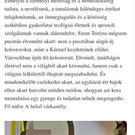
Elmélyül a személyi méltóság és a nemeslelkűség
tudata, a nevelésnek, a tanulásnak különleges értéket
tulajdonítanak, az önmegtagadás és a közösség
aszkétikus gyakorlatai teológiai életnek és apostoli
szolgálatnak vannak alárendelve. Szent Terézia mégsem
pusztán elvonulni akart: nem a pusztában alapít új
kolostorokat, mint a Kármel kezdeteinek elődei.
Városokban építi fel kolostorait. Elvonult, imádságos
életével nem a világból akart kivonulni, hanem csak a
világias lelkülettől óhajtott megszabadulni. És
mindenekelőtt cselekedni akart, az egyházát ért bajok
ellen akart harcolni minden módon, ahogyan azt kora
mentalitása egy gyenge és tudatlan nőnek megengedte.
Fő műve A belső várkastély.