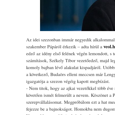
Az idei szezonban immár negyedik alkalommal i
veol.
szakember Pápáról érkezik – adta hírül a
edző az idény első felének végén lemondott, s t
számítások, Székely Tibor vezetőedző, majd leg
komoly bajban lévő alakulat kispadjáról. Utóbbi
a következő, Budaörs elleni meccsen már Lengy
igazgatója a szezon végéig kapott megbízást.
- Nem titok, hogy az ajkai vezetőkkel több éve
követően ismét felmerült a nevem. Köszönet a 
szerepvállalásomat. Megpróbálom ezt a hat mecc
fejezze be a bajnokságot. Homokba nem dugom 