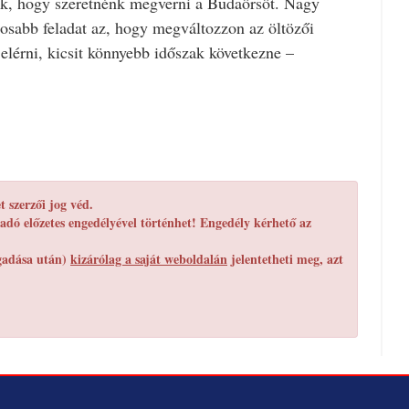
k, hogy szeretnénk megverni a Budaörsöt. Nagy
tosabb feladat az, hogy megváltozzon az öltözői
lérni, kicsit könnyebb időszak következne –
 szerzői jog véd.
adó előzetes engedélyével történhet! Engedély kérhető az
egadása után)
kizárólag a saját weboldalán
jelentetheti meg, azt