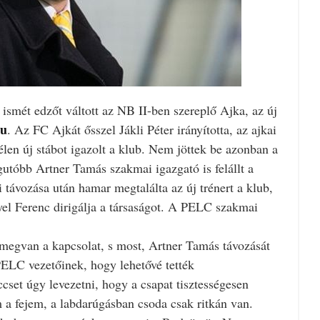
smét edzőt váltott az NB II-ben szereplő Ajka, az új
hu
. Az FC Ajkát ősszel Jákli Péter irányította, az ajkai
élen új stábot igazolt a klub. Nem jöttek be azonban a
utóbb Artner Tamás szakmai igazgató is felállt a
 távozása után hamar megtalálta az új trénert a klub,
el Ferenc dirigálja a társaságot. A PELC szakmai
 megvan a kapcsolat, s most, Artner Tamás távozását
PELC vezetőinek, hogy lehetővé tették
set úgy levezetni, hogy a csapat tisztességesen
a fejem, a labdarúgásban csoda csak ritkán van.