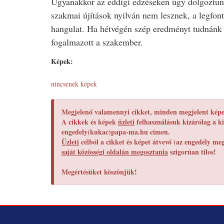
Ugyanakkor az eddigi edzéseken úgy dolgoztun
szakmai újítások nyilván nem lesznek, a legfon
hangulat. Ha hétvégén szép eredményt tudnánk e
fogalmazott a szakember.
Képek:
nincsenek képek
Megjelenő valamennyi cikket, minden megjelent képet
A cikkek és képek
üzleti
felhasználásuk kizárólag a ki
engedely(kukac)papa-ma.hu címen.
Üzleti
célból a cikket és képet átvevő (az engedély m
saját közösségi oldalán megosztania
szigorúan tilos!
Megértésüket köszönjük!