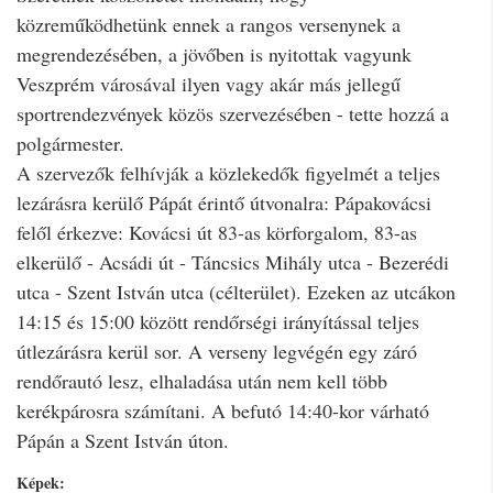
közreműködhetünk ennek a rangos versenynek a
megrendezésében, a jövőben is nyitottak vagyunk
Veszprém városával ilyen vagy akár más jellegű
sportrendezvények közös szervezésében - tette hozzá a
polgármester.
A szervezők felhívják a közlekedők figyelmét a teljes
lezárásra kerülő Pápát érintő útvonalra: Pápakovácsi
felől érkezve: Kovácsi út 83-as körforgalom, 83-as
elkerülő - Acsádi út - Táncsics Mihály utca - Bezerédi
utca - Szent István utca (célterület). Ezeken az utcákon
14:15 és 15:00 között rendőrségi irányítással teljes
útlezárásra kerül sor. A verseny legvégén egy záró
rendőrautó lesz, elhaladása után nem kell több
kerékpárosra számítani. A befutó 14:40-kor várható
Pápán a Szent István úton.
Képek: