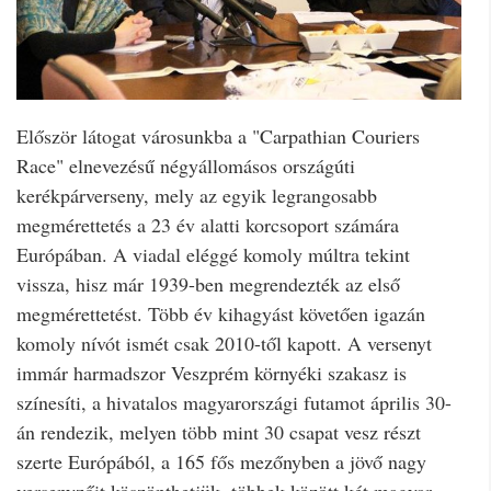
Először látogat városunkba a "Carpathian Couriers
Race" elnevezésű négyállomásos országúti
kerékpárverseny, mely az egyik legrangosabb
megmérettetés a 23 év alatti korcsoport számára
Európában. A viadal eléggé komoly múltra tekint
vissza, hisz már 1939-ben megrendezték az első
megmérettetést. Több év kihagyást követően igazán
komoly nívót ismét csak 2010-től kapott. A versenyt
immár harmadszor Veszprém környéki szakasz is
színesíti, a hivatalos magyarországi futamot április 30-
án rendezik, melyen több mint 30 csapat vesz részt
szerte Európából, a 165 fős mezőnyben a jövő nagy
versenyzőit köszönthetjük, többek között két magyar