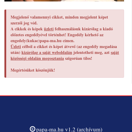
Megjelenő valamennyi cikket, minden megjelent képet
szerzői jog véd.
A cikkek és képek
üzleti
felhasználásuk kizárólag a kiadó
előzetes engedélyével történhet! Engedély kérhető az
engedely(kukac)papa-ma.hu címen.
Üzleti
célból a cikket és képet átvevő (az engedély megadása
után)
kizárólag a saját weboldalán
jelentetheti meg, azt
saját
közösségi oldalán megosztania
szigorúan tilos!
Megértésüket köszönjük!
papa-ma.hu v1.2 (archívum)