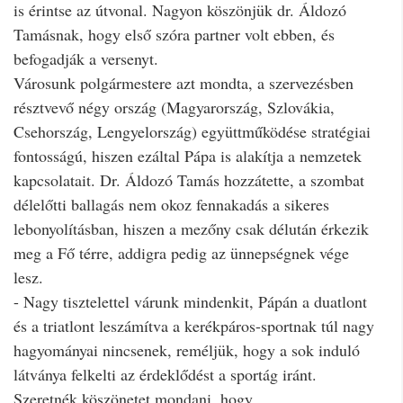
is érintse az útvonal. Nagyon köszönjük dr. Áldozó
Tamásnak, hogy első szóra partner volt ebben, és
befogadják a versenyt.
Városunk polgármestere azt mondta, a szervezésben
résztvevő négy ország (Magyarország, Szlovákia,
Csehország, Lengyelország) együttműködése stratégiai
fontosságú, hiszen ezáltal Pápa is alakítja a nemzetek
kapcsolatait. Dr. Áldozó Tamás hozzátette, a szombat
délelőtti ballagás nem okoz fennakadás a sikeres
lebonyolításban, hiszen a mezőny csak délután érkezik
meg a Fő térre, addigra pedig az ünnepségnek vége
lesz.
- Nagy tisztelettel várunk mindenkit, Pápán a duatlont
és a triatlont leszámítva a kerékpáros-sportnak túl nagy
hagyományai nincsenek, reméljük, hogy a sok induló
látványa felkelti az érdeklődést a sportág iránt.
Szeretnék köszönetet mondani, hogy