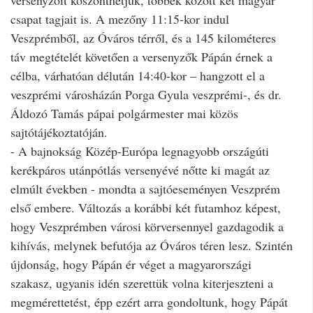
csapat tagjait is. A mezőny 11:15-kor indul
Veszprémből, az Óváros térről, és a 145 kilométeres
táv megtételét követően a versenyzők Pápán érnek a
célba, várhatóan délután 14:40-kor – hangzott el a
veszprémi városházán Porga Gyula veszprémi-, és dr.
Áldozó Tamás pápai polgármester mai közös
sajtótájékoztatóján.
- A bajnokság Közép-Európa legnagyobb országúti
kerékpáros utánpótlás versenyévé nőtte ki magát az
elmúlt években - mondta a sajtóeseményen Veszprém
első embere. Változás a korábbi két futamhoz képest,
hogy Veszprémben városi körversennyel gazdagodik a
kihívás, melynek befutója az Óváros téren lesz. Szintén
újdonság, hogy Pápán ér véget a magyarországi
szakasz, ugyanis idén szerettük volna kiterjeszteni a
megmérettetést, épp ezért arra gondoltunk, hogy Pápát