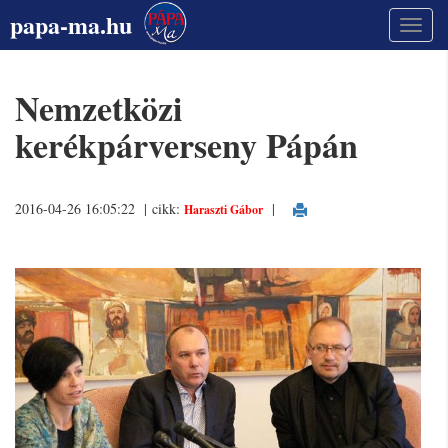
papa-ma.hu
Nemzetközi
kerékpárverseny Pápán
2016-04-26 16:05:22 | cikk:
|
Haraszti Gábor