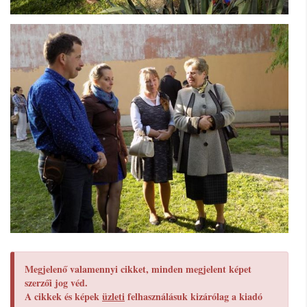
Megjelenő valamennyi cikket, minden megjelent képet
szerzői jog véd.
A cikkek és képek
üzleti
felhasználásuk kizárólag a kiadó