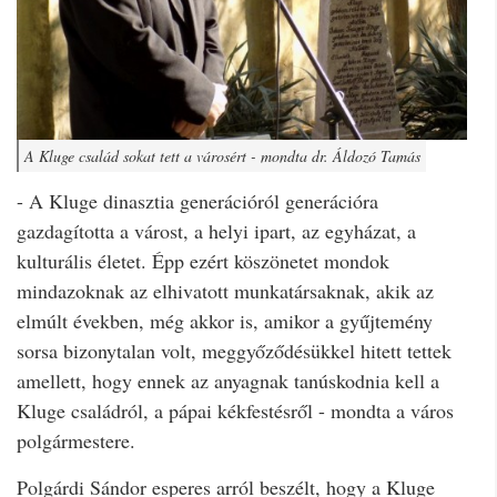
A Kluge család sokat tett a városért - mondta dr. Áldozó Tamás
- A Kluge dinasztia generációról generációra
gazdagította a várost, a helyi ipart, az egyházat, a
kulturális életet. Épp ezért köszönetet mondok
mindazoknak az elhivatott munkatársaknak, akik az
elmúlt években, még akkor is, amikor a gyűjtemény
sorsa bizonytalan volt, meggyőződésükkel hitett tettek
amellett, hogy ennek az anyagnak tanúskodnia kell a
Kluge családról, a pápai kékfestésről - mondta a város
polgármestere.
Polgárdi Sándor esperes arról beszélt, hogy a Kluge