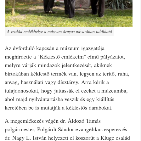
A család emlékhelye a múzeum árnyas udvarában található
Az évforduló kapcsán a múzeum igazgatója
meghirdette a "Kékfestő emlékeim" című pályázatot,
melyre várják mindazok jelentkezését, akiknek
birtokában kékfestő termék van, legyen az terítő, ruha,
anyag, használati vagy dísztárgy. Arra kérik a
tulajdonosokat, hogy juttassák el ezeket a múzeumba,
ahol majd nyilvántartásba veszik és egy kiállítás
keretében be is mutatják a kékfestős darabokat.
A megemlékezés végén dr. Áldozó Tamás
polgármester, Polgárdi Sándor evangélikus esperes és
dr. Nagy L. István helyezett el koszorút a Kluge család