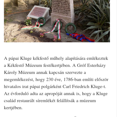
A pápai Kluge kékfestő műhely alapítására emlékeztek
a Kékfestő Múzeum festőkertjében. A Gróf Esterházy
Károly Múzeum annak kapcsán szervezte a
megemlékezést, hogy 230 éve, 1786-ban említi először
hivatalos irat pápai polgárként Carl Friedrich Kluge-t.
Az évforduló adta az apropóját annak is, hogy a Kluge
család restaurált síremlékét felállítsák a múzeum
kertjében.