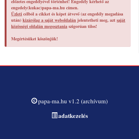
előzetes engedélyével történhet! Engedély kérhető az
engedely(kukac)papa-ma.hu címen.
Üzleti
célból a cikket és képet átvevő (az engedély megadása
után)
kizárólag a saját weboldalán
jelentetheti meg, azt
saját
közösségi oldalán megosztania
szigorúan tilos!
Megértésüket köszönjük!
papa-ma.hu v1.2 (archívum)
adatkezelés