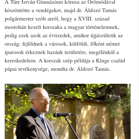
A Türr István Gimnázium kórusa az Örömódával
köszöntötte a vendégeket, majd dr. Áldozó Tamás
polgármester szólt arról, hogy a XVIII. század
mostohán kezelt korszaka a magyar történelemnek,
pedig ezek azok az évtizedek, amikor újjászületik az
ország: fejlődnek a városok, külföldi, főként német
iparosok érkeznek hazánk területére, megélénkül a
kereskedelem. A korszak szép példája a Kluge család
pápai tevékenysége, mondta dr. Áldozó Tamás.