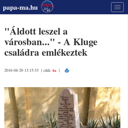
papa-ma.hu
"Áldott leszel a
városban..." - A Kluge
családra emlékeztek
2016-04-20 13:15:33 | cikk:
|
ha