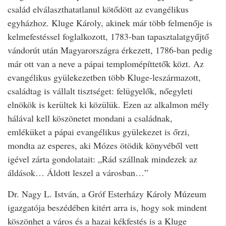
család elválaszthatatlanul kötődött az evangélikus
egyházhoz. Kluge Károly, akinek már több felmenője is
kelmefestéssel foglalkozott, 1783-ban tapasztalatgyűjtő
vándorút után Magyarországra érkezett, 1786-ban pedig
már ott van a neve a pápai templomépíttetők közt. Az
evangélikus gyülekezetben több Kluge-leszármazott,
családtag is vállalt tisztséget: felügyelők, nőegyleti
elnökök is kerültek ki közülük. Ezen az alkalmon mély
hálával kell köszönetet mondani a családnak,
emléküket a pápai evangélikus gyülekezet is őrzi,
mondta az esperes, aki Mózes ötödik könyvéből vett
igével zárta gondolatait: „Rád szállnak mindezek az
áldások… Áldott leszel a városban…”
Dr. Nagy L. István, a Gróf Esterházy Károly Múzeum
igazgatója beszédében kitért arra is, hogy sok mindent
köszönhet a város és a hazai kékfestés is a Kluge