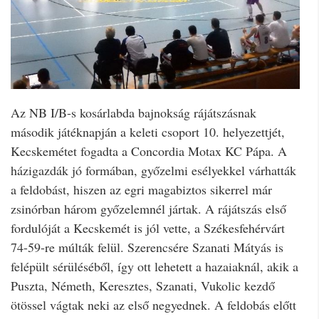
Az NB I/B-s kosárlabda bajnokság rájátszásnak
második játéknapján a keleti csoport 10. helyezettjét,
Kecskemétet fogadta a Concordia Motax KC Pápa. A
házigazdák jó formában, győzelmi esélyekkel várhatták
a feldobást, hiszen az egri magabiztos sikerrel már
zsinórban három győzelemnél jártak. A rájátszás első
fordulóját a Kecskemét is jól vette, a Székesfehérvárt
74-59-re múlták felül. Szerencsére Szanati Mátyás is
felépült sérüléséből, így ott lehetett a hazaiaknál, akik a
Puszta, Németh, Keresztes, Szanati, Vukolic kezdő
ötössel vágtak neki az első negyednek. A feldobás előtt