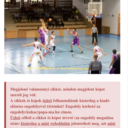
Megjelenő valamennyi cikket, minden megjelent képet
szerzői jog véd.
A cikkek és képek
üzleti
felhasználásuk kizárólag a kiadó
előzetes engedélyével történhet! Engedély kérhető az
engedely(kukac)papa-ma.hu címen.
Üzleti
célból a cikket és képet átvevő (az engedély megadása
után)
kizárólag a saját weboldalán
jelentetheti meg, azt
saját