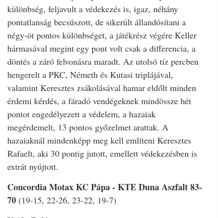
különbség, feljavult a védekezés is, igaz, néhány
pontatlanság becsúszott, de sikerült állandósítani a
négy-öt pontos különbséget, a játékrész végére Keller
hármasával megint egy pont volt csak a differencia, a
döntés a záró felvonásra maradt. Az utolsó tíz percben
hengerelt a PKC, Németh és Kutasi triplájával,
valamint Keresztes zsákolásával hamar eldőlt minden
érdemi kérdés, a fáradó vendégeknek mindössze hét
pontot engedélyezett a védelem, a hazaiak
megérdemelt, 13 pontos győzelmet arattak. A
hazaiaknál mindenképp meg kell említeni Keresztes
Rafaelt, aki 30 pontig jutott, emellett védekezésben is
extrát nyújtott.
Concordia Motax KC Pápa - KTE Duna Aszfalt 83-
70
(19-15, 22-26, 23-22, 19-7)