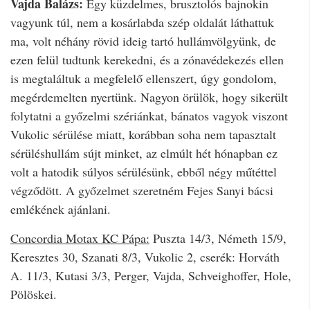
Vajda Balázs:
Egy küzdelmes, brusztolós bajnokin
vagyunk túl, nem a kosárlabda szép oldalát láthattuk
ma, volt néhány rövid ideig tartó hullámvölgyünk, de
ezen felül tudtunk kerekedni, és a zónavédekezés ellen
is megtaláltuk a megfelelő ellenszert, úgy gondolom,
megérdemelten nyertünk. Nagyon örülök, hogy sikerült
folytatni a győzelmi szériánkat, bánatos vagyok viszont
Vukolic sérülése miatt, korábban soha nem tapasztalt
sérüléshullám sújt minket, az elmúlt hét hónapban ez
volt a hatodik súlyos sérülésünk, ebből négy műtéttel
végződött. A győzelmet szeretném Fejes Sanyi bácsi
emlékének ajánlani.
Concordia Motax KC Pápa:
Puszta 14/3, Németh 15/9,
Keresztes 30, Szanati 8/3, Vukolic 2, cserék: Horváth
A. 11/3, Kutasi 3/3, Perger, Vajda, Schveighoffer, Hole,
Pölöskei.