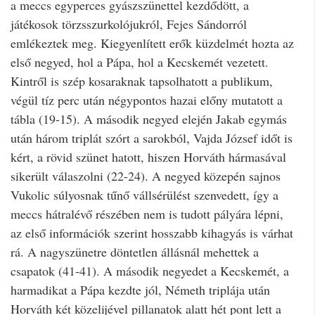
a meccs egyperces gyászszünettel kezdődött, a
játékosok törzsszurkolójukról, Fejes Sándorról
emlékeztek meg. Kiegyenlített erők küzdelmét hozta az
első negyed, hol a Pápa, hol a Kecskemét vezetett.
Kintről is szép kosaraknak tapsolhatott a publikum,
végül tíz perc után négypontos hazai előny mutatott a
tábla (19-15). A második negyed elején Jakab egymás
után három triplát szórt a sarokból, Vajda József időt is
kért, a rövid szünet hatott, hiszen Horváth hármasával
sikerült válaszolni (22-24). A negyed közepén sajnos
Vukolic súlyosnak tűnő vállsérülést szenvedett, így a
meccs hátralévő részében nem is tudott pályára lépni,
az első információk szerint hosszabb kihagyás is várhat
rá. A nagyszünetre döntetlen állásnál mehettek a
csapatok (41-41). A második negyedet a Kecskemét, a
harmadikat a Pápa kezdte jól, Németh triplája után
Horváth két közelijével pillanatok alatt hét pont lett a