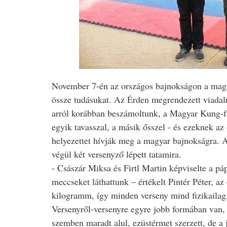
November 7-én az országos bajnokságon a mag
össze tudásukat. Az Érden megrendezett viadal
arról korábban beszámoltunk, a Magyar Kung-fu
egyik tavasszal, a másik ősszel - és ezeknek az
helyezettet hívják meg a magyar bajnokságra. A 
végül két versenyző lépett tatamira.
- Császár Miksa és Firtl Martin képviselte a pá
meccseket láthattunk – értékelt Pintér Péter, a
kilogramm, így minden verseny mind fizikailag
Versenyről-versenyre egyre jobb formában van, 
szemben maradt alul, ezüstérmet szerzett, de a j