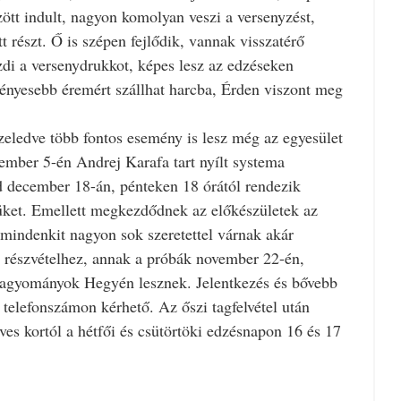
zött indult, nagyon komolyan veszi a versenyzést,
t részt. Ő is szépen fejlődik, vannak visszatérő
zdi a versenydrukkot, képes lesz az edzéseken
egfényesebb éremért szállhat harcba, Érden viszont meg
özeledve több fontos esemény is lesz még az egyesület
cember 5-én Andrej Karafa tart nyílt systema
december 18-án, pénteken 18 órától rendezik
üket. Emellett megkezdődnek az előkészületek az
 mindenkit nagyon sok szeretettel várnak akár
a részvételhez, annak a próbák november 22-én,
Hagyományok Hegyén lesznek. Jelentkezés és bővebb
telefonszámon kérhető. Az őszi tagfelvétel után
ves kortól a hétfői és csütörtöki edzésnapon 16 és 17