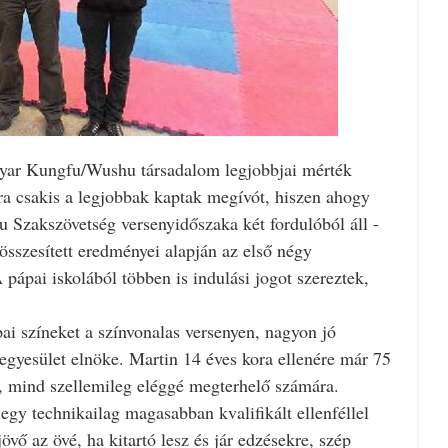
yar Kungfu/Wushu társadalom legjobbjai mérték
ra csakis a legjobbak kaptak megívót, hiszen ahogy
 Szakszövetség versenyidőszaka két fordulóból áll -
 összesített eredményei alapján az első négy
pápai iskolából többen is indulási jogot szereztek,
pai színeket a színvonalas versenyen, nagyon jó
z egyesület elnöke. Martin 14 éves kora ellenére már 75
, mind szellemileg eléggé megterhelő számára.
egy technikailag magasabban kvalifikált ellenféllel
övő az övé, ha kitartó lesz és jár edzésekre, szép