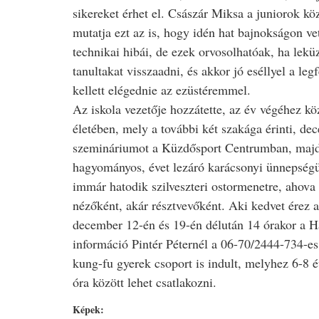
sikereket érhet el. Császár Miksa a juniorok kö
mutatja ezt az is, hogy idén hat bajnokságon vet
technikai hibái, de ezek orvosolhatóak, ha lekü
tanultakat visszaadni, és akkor jó eséllyel a l
kellett elégednie az ezüstéremmel.
Az iskola vezetője hozzátette, az év végéhez k
életében, mely a további két szakága érinti, de
szemináriumot a Küzdősport Centrumban, majd 
hagyományos, évet lezáró karácsonyi ünnepség
immár hatodik szilveszteri ostormenetre, ahova
nézőként, akár résztvevőként. Aki kedvet érez 
december 12-én és 19-én délután 14 órakor a 
információ Pintér Péternél a 06-70/2444-734-es 
kung-fu gyerek csoport is indult, melyhez 6-8 é
óra között lehet csatlakozni.
Képek: