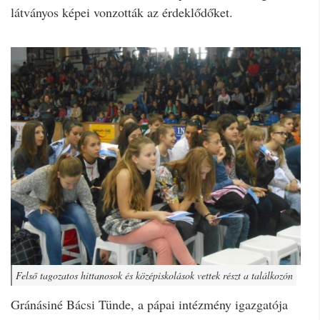
látványos képei vonzották az érdeklődőket.
Felső tagozatos hittanosok és középiskolások vettek részt a találkozón
Gránásiné Bácsi Tünde, a pápai intézmény igazgatója