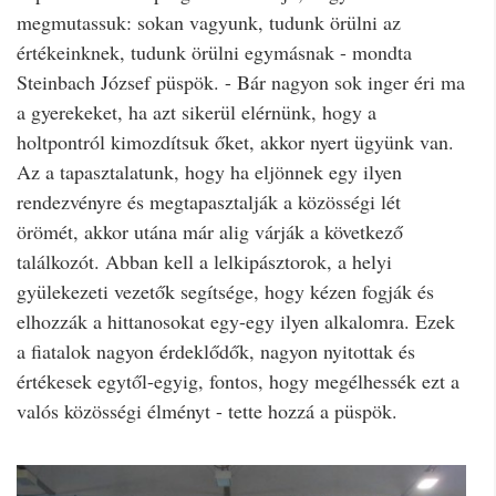
megmutassuk: sokan vagyunk, tudunk örülni az
értékeinknek, tudunk örülni egymásnak - mondta
Steinbach József püspök. - Bár nagyon sok inger éri ma
a gyerekeket, ha azt sikerül elérnünk, hogy a
holtpontról kimozdítsuk őket, akkor nyert ügyünk van.
Az a tapasztalatunk, hogy ha eljönnek egy ilyen
rendezvényre és megtapasztalják a közösségi lét
örömét, akkor utána már alig várják a következő
találkozót. Abban kell a lelkipásztorok, a helyi
gyülekezeti vezetők segítsége, hogy kézen fogják és
elhozzák a hittanosokat egy-egy ilyen alkalomra. Ezek
a fiatalok nagyon érdeklődők, nagyon nyitottak és
értékesek egytől-egyig, fontos, hogy megélhessék ezt a
valós közösségi élményt - tette hozzá a püspök.