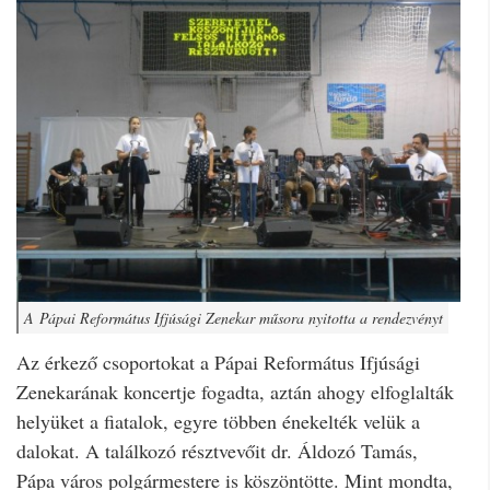
A Pápai Református Ifjúsági Zenekar műsora nyitotta a rendezvényt
Az érkező csoportokat a Pápai Református Ifjúsági
Zenekarának koncertje fogadta, aztán ahogy elfoglalták
helyüket a fiatalok, egyre többen énekelték velük a
dalokat. A találkozó résztvevőit dr. Áldozó Tamás,
Pápa város polgármestere is köszöntötte. Mint mondta,