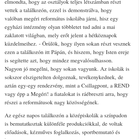
elmondta, hogy az osztályok teljes létszámban részt
vettek a találkozón, ezzel is demonstrálva, hogy
valóban megéri református iskolába járni, hisz egy
egyházi intézmény olyan többletet tud adni a mai
zaklatott világban, mely erőt jelent a hétköznapok
küzdelmeihez. - Örülök, hogy ilyen sokan részt vesznek
ezen a találkozón itt Pápán, és hiszem, hogy Isten ereje
is segítette azt, hogy mindez megvalósulhasson.
Nagyon jó megélni, hogy sokan vagyunk. Az iskolák is
sokszor elszigetelten dolgoznak, tevékenykednek, de
aztán egy-egy rendezvény, mint a Csillagpont, a REND
vagy épp a Megéri! a fiatalokat is ráébreszti arra, hogy
részei a reformátusok nagy közösségének.
Az egész napos találkozón a középiskolák a színpadon
is bemutatkoztak különféle produkciókkal, de voltak
előadások, kézműves foglalkozás, sportbemutató és