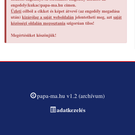
engedely(kukac)papa-ma.hu címen.
Üzleti
célból a cikket és képet átvevő (az engedély megadása
után)
kizárólag a saját weboldalán
jelentetheti meg, azt
saját
közösségi oldalán megosztania
szigorúan tilos!
Megértésüket köszönjük!
papa-ma.hu v1.2 (archívum)
adatkezelés