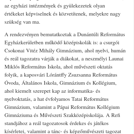
az egyházi intézmények és gyülekezetek olyan
értékeket képviselnek és közvetítenek, melyekre nagy
szükség van ma.
A rendezvényen bemutatkoztak a Dunántúli Református
Egyházkerületben működő középiskolák is: a csurgói
Csokonai Vitéz Mihály Gimnázium, ahol nyelvi, humán
és reál tagozatra várják a diákokat, a neszmélyi Launai
Miklós Református Iskola, ahol művészeti oktatás
folyik, a kaposvári Lórántffy Zsuzsanna Református
Óvoda, Általános Iskola, Gimnázium és Kollégium,
ahol kiemelt szerepet kap az informatika- és
nyelvoktatás, a hat évfolyamos Tatai Református
Gimnázium, valamint a Pápai Református Kollégium
Gimnáziuma és Művészeti Szakközépiskolája. A Refi
standjához a reál tagozatosok érdekes és játékos
kísérletei, valamint a tánc- és képzőművészeti tagozat