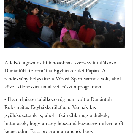
A felső tagozatos hittanosoknak szervezett találkozót a
Dunántúli Református Egyházkerület Pápán. A
rendezvény helyszíne a Városi Sportcsarnok volt, ahol
közel kilencszáz fiatal vett részt a programon.
- Ilyen ifjúsági találkozó rég nem volt a Dunántúli
Református Egyházkerületben. Vannak kis
gyülekezeteink is, ahol ritkán élik meg a diákok,
hittanosok, hogy a nagy létszámú közösség milyen erőt
képes adni. Ez a program arra is jó, hogy