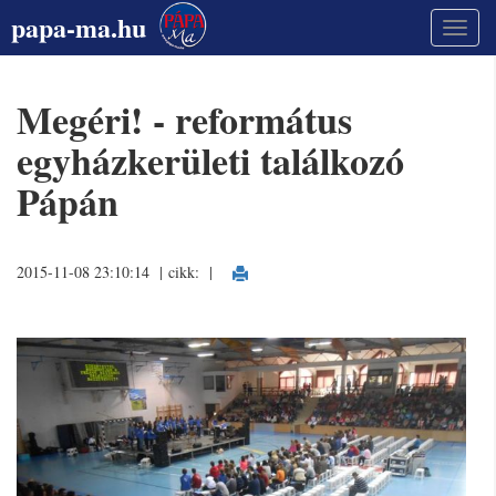
papa-ma.hu
Megéri! - református
egyházkerületi találkozó
Pápán
2015-11-08 23:10:14 | cikk:
|