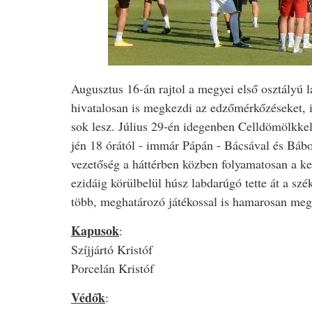
Augusztus 16-án rajtol a megyei első osztályú 
hivatalosan is megkezdi az edzőmérkőzéseket, i
sok lesz. Július 29-én idegenben Celldömölkke
jén 18 órától - immár Pápán - Bácsával és Bábol
vezetőség a háttérben közben folyamatosan a ker
ezidáig körülbelül húsz labdarúgó tette át a sz
több, meghatározó játékossal is hamarosan meg
Kapusok
:
Szíjjártó Kristóf
Porcelán Kristóf
Védők
: