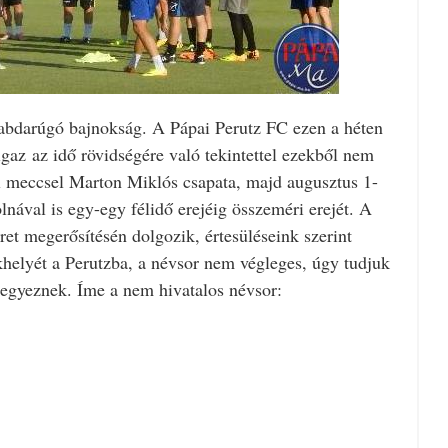
labdarúgó bajnokság. A Pápai Perutz FC ezen a héten
gaz az idő rövidségére való tekintettel ezekből nem
l meccsel Marton Miklós csapata, majd augusztus 1-
nával is egy-egy félidő erejéig összeméri erejét. A
et megerősítésén dolgozik, értesüléseink szerint
ékhelyét a Perutzba, a névsor nem végleges, úgy tudjuk
egyeznek. Íme a nem hivatalos névsor: