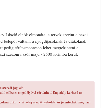
kay László elnök elmondta, a tervek szerint a hazai
jd belépőt váltani, a nyugdíjasoknak és diákoknak
tt pedig térítésmentesen lehet megtekinteni a
szi szezonra szól majd - 2500 forintba kerül.
 szerzői jog véd.
adó előzetes engedélyével történhet! Engedély kérhető az
egadása után)
kizárólag a saját weboldalán
jelentetheti meg, azt