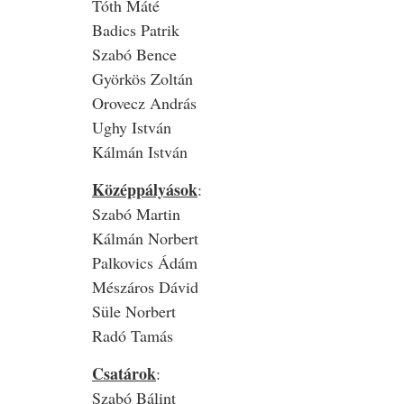
Tóth Máté
Badics Patrik
Szabó Bence
Györkös Zoltán
Orovecz András
Ughy István
Kálmán István
Középpályások
:
Szabó Martin
Kálmán Norbert
Palkovics Ádám
Mészáros Dávid
Süle Norbert
Radó Tamás
Csatárok
:
Szabó Bálint