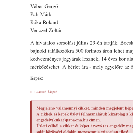
Véber Gergő
Páli Márk
Róka Roland
Venczel Zoltán
A hivatalos sorsolást július 29-én tartják. Bocs
bajnoki találkozókra 500 forintos áron lehet ma
kedvezményes jegyárak lesznek, 14 éves kor ala
mérkőzéseket. A bérlet ára - mely egyelőre az ő
Képek:
nincsenek képek
Megjelenő valamennyi cikket, minden megjelent képet
A cikkek és képek
üzleti
felhasználásuk kizárólag a ki
engedely(kukac)papa-ma.hu címen.
Üzleti
célból a cikket és képet átvevő (az engedély m
saját közösségi oldalán megosztania
szigorúan tilos!