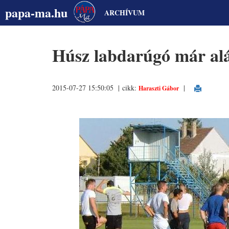
papa-ma.hu
ARCHÍVUM
Húsz labdarúgó már alá
2015-07-27 15:50:05 | cikk:
|
Haraszti Gábor