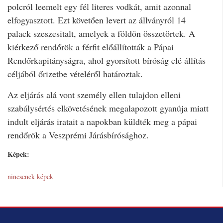
polcról leemelt egy fél literes vodkát, amit azonnal
elfogyasztott. Ezt követően levert az állványról 14
palack szeszesitalt, amelyek a földön összetörtek. A
kiérkező rendőrök a férfit előállították a Pápai
Rendőrkapitányságra, ahol gyorsított bíróság elé állítás
céljából őrizetbe vételéről határoztak.
Az eljárás alá vont személy ellen tulajdon elleni
szabálysértés elkövetésének megalapozott gyanúja miatt
indult eljárás iratait a napokban küldték meg a pápai
rendőrök a Veszprémi Járásbírósághoz.
Képek:
nincsenek képek