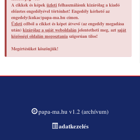
A cikkek és képek
üzleti
felhasználásuk kizárólag a kiadó
előzetes engedélyével történhet! Engedély kérhető az
engedely(kukac)papa-ma.hu címen.
Üzleti
célból a cikket és képet átvevő (az engedély megadása
után)
kizárólag a saját weboldalán
jelentetheti meg, azt
saját
közösségi oldalán megosztania
szigorúan tilos!
Megértésüket köszönjük!
papa-ma.hu v1.2 (archívum)
adatkezelés