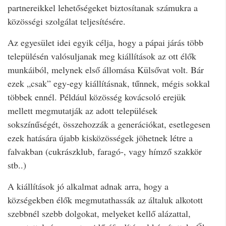
partnereikkel lehetőségeket biztosítanak számukra a
közösségi szolgálat teljesítésére.
Az egyesület idei egyik célja, hogy a pápai járás több
településén valósuljanak meg kiállítások az ott élők
munkáiból, melynek első állomása Külsővat volt. Bár
ezek „csak” egy-egy kiállításnak, tűnnek, mégis sokkal
többek ennél. Például közösség kovácsoló erejük
mellett megmutatják az adott települések
sokszínűségét, összehozzák a generációkat, esetlegesen
ezek hatására újabb kisközösségek jöhetnek létre a
falvakban (cukrászklub, faragó-, vagy hímző szakkör
stb..)
A kiállítások jó alkalmat adnak arra, hogy a
községekben élők megmutathassák az általuk alkotott
szebbnél szebb dolgokat, melyeket kellő alázattal,