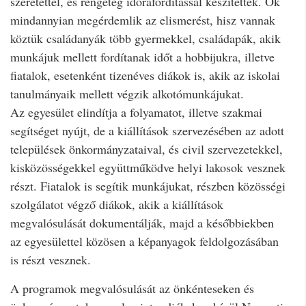
szeretettel, és rengeteg időráfordítással készítettek. Ők
mindannyian megérdemlik az elismerést, hisz vannak
köztük családanyák több gyermekkel, családapák, akik
munkájuk mellett fordítanak időt a hobbijukra, illetve
fiatalok, esetenként tizenéves diákok is, akik az iskolai
tanulmányaik mellett végzik alkotómunkájukat.
Az egyesület elindítja a folyamatot, illetve szakmai
segítséget nyújt, de a kiállítások szervezésében az adott
települések önkormányzataival, és civil szervezetekkel,
kisközösségekkel együttműködve helyi lakosok vesznek
részt. Fiatalok is segítik munkájukat, részben közösségi
szolgálatot végző diákok, akik a kiállítások
megvalósulását dokumentálják, majd a későbbiekben
az egyesülettel közösen a képanyagok feldolgozásában
is részt vesznek.
A programok megvalósulását az önkénteseken és