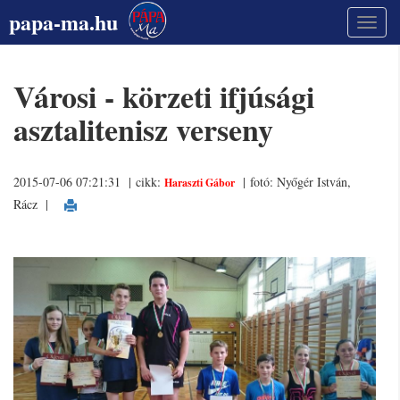
papa-ma.hu
Városi - körzeti ifjúsági
asztalitenisz verseny
2015-07-06 07:21:31 | cikk:
| fotó: Nyőgér István,
Haraszti Gábor
Rácz
|