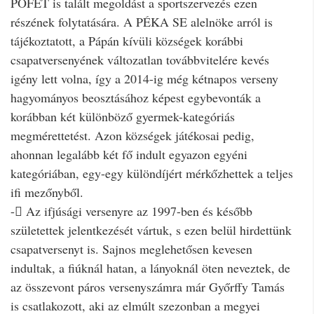
PÖFET is talált megoldást a sportszervezés ezen
részének folytatására. A PÉKA SE alelnöke arról is
tájékoztatott, a Pápán kívüli községek korábbi
csapatversenyének változatlan továbbvitelére kevés
igény lett volna, így a 2014-ig még kétnapos verseny
hagyományos beosztásához képest egybevonták a
korábban két különböző gyermek-kategóriás
megmérettetést. Azon községek játékosai pedig,
ahonnan legalább két fő indult egyazon egyéni
kategóriában, egy-egy különdíjért mérkőzhettek a teljes
ifi mezőnyből.
- Az ifjúsági versenyre az 1997-ben és később
születettek jelentkezését vártuk, s ezen belül hirdettünk
csapatversenyt is. Sajnos meglehetősen kevesen
indultak, a fiúknál hatan, a lányoknál öten neveztek, de
az összevont páros versenyszámra már Győrffy Tamás
is csatlakozott, aki az elmúlt szezonban a megyei