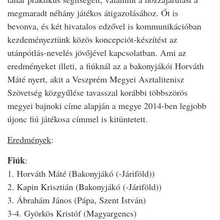
megmaradt néhány játékos átigazolásához. Őt is
bevonva, és két hivatalos edzővel is kommunikációban
kezdeményeztünk közös koncepciót-készítést az
utánpótlás-nevelés jövőjével kapcsolatban. Ami az
eredményeket illeti, a fiúknál az a bakonyjákói Horváth
Máté nyert, akit a Veszprém Megyei Asztalitenisz
Szövetség közgyűlése tavasszal korábbi többszörös
megyei bajnoki címe alapján a megye 2014-ben legjobb
újonc fiú játékosa címmel is kitüntetett.
Eredmények
:
Fiúk
:
1. Horváth Máté (Bakonyjákó (-Járiföld))
2. Kapin Krisztián (Bakonyjákó (-Járiföld))
3. Ábrahám János (Pápa, Szent István)
3-4. Györkös Kristóf (Magyargencs)