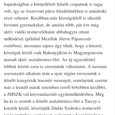
bajnokságban a környékbeli felnőtt csapatnak is tagja
volt, így az összevont páros küzdelmekben is mindenki
részt vehetett. Korábban más községekből is sikerült
bevonni gyermekeket, de amióta több, pár éve még
aktív vidéki testnevelőtanár abbahagyta ottani
működését (például Mezőlak illetve Pápateszér
esetében), mostanra sajnos úgy tűnik, hogy a körzeti
községek közül csak Bakonyjákón és Magyargencsen
maradt aktív asztalitenisz-élet. Az új egyesülettel
többek között ezen is szeretnénk változtatni. A mostani
szezonzáró alkalom után a nyár végére terveznénk a
felnőtt kategóriák hasonló versenyét, reményünk szerint
már a leendő másik teremben (erről bővebben később),
a JMSZK-val körvonalazódó együttműködésben. Még
ha ki is szorult a felnőtt asztalitenisz-élet a Tarczy-s
keretek közül, köszönjük Dudás Szabolcs testnevelő
tanár praktikus segítségeit, valamint a hozzájárulást a