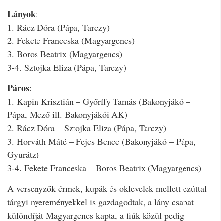
Lányok
:
1. Rácz Dóra (Pápa, Tarczy)
2. Fekete Franceska (Magyargencs)
3. Boros Beatrix (Magyargencs)
3-4. Sztojka Eliza (Pápa, Tarczy)
Páros
:
1. Kapin Krisztián – Győrffy Tamás (Bakonyjákó –
Pápa, Mező ill. Bakonyjákói AK)
2. Rácz Dóra – Sztojka Eliza (Pápa, Tarczy)
3. Horváth Máté – Fejes Bence (Bakonyjákó – Pápa,
Gyurátz)
3-4. Fekete Franceska – Boros Beatrix (Magyargencs)
A versenyzők érmek, kupák és oklevelek mellett ezúttal
tárgyi nyereményekkel is gazdagodtak, a lány csapat
különdíját Magyargencs kapta, a fiúk közül pedig