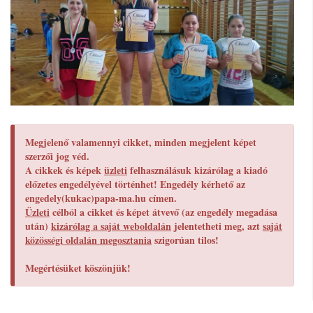
Megjelenő valamennyi cikket, minden megjelent képet
szerzői jog véd.
A cikkek és képek
üzleti
felhasználásuk kizárólag a kiadó
előzetes engedélyével történhet! Engedély kérhető az
engedely(kukac)papa-ma.hu címen.
Üzleti
célból a cikket és képet átvevő (az engedély megadása
után)
kizárólag a saját weboldalán
jelentetheti meg, azt
saját
közösségi oldalán megosztania
szigorúan tilos!
Megértésüket köszönjük!