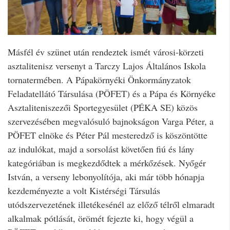
Másfél év szünet után rendeztek ismét városi-körzeti
asztalitenisz versenyt a Tarczy Lajos Általános Iskola
tornatermében. A Pápakörnyéki Önkormányzatok
Feladatellátó Társulása (PÖFET) és a Pápa és Környéke
Asztaliteniszezői Sportegyesület (PÉKA SE) közös
szervezésében megvalósuló bajnokságon Varga Péter, a
PÖFET elnöke és Péter Pál mesteredző is köszöntötte
az indulókat, majd a sorsolást követően fiú és lány
kategóriában is megkezdődtek a mérkőzések. Nyőgér
István, a verseny lebonyolítója, aki már több hónapja
kezdeményezte a volt Kistérségi Társulás
utódszervezetének illetékesénél az előző télről elmaradt
alkalmak pótlását, örömét fejezte ki, hogy végül a