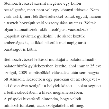
Steinbach József szerint megérne egy külön
beszélgetést, mert nem volt egy könnyű időszak. Nem
csak azért, mert börtönviseltekkel voltak együtt, hanem
a tisztek hozzájuk való viszonyulása miatt is. Voltak
olyan katonatisztek, akik „teológust vacsoráztak”,
„papokat kívántak gyilkolni”, de akadt köztük
emberséges is, akikkel sikerült mai napig tartó
barátságot is kötni.
Steinbach József lelkészi munkáját a balatonalmádi-
balatonfűzfői gyülekezetben kezdte, ahol immár 25 éve
szolgál, 2009-es püspökké választása után sem hagyta
ott Almádit. Kezdetben egy parókián élt az elődjével –
aki ötven évet szolgált a helyiek között –, sokat segített
a beilleszkedésben, a hívek megismerésében.
A püspöki hivatásról elmondta, hogy valódi
minisztériumként, azaz szolgálatként éli meg.