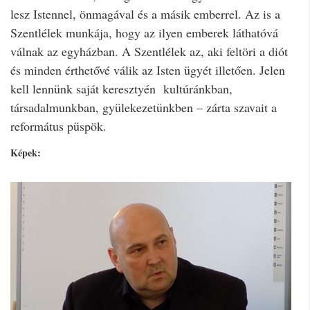
lesz Istennel, önmagával és a másik emberrel. Az is a
Szentlélek munkája, hogy az ilyen emberek láthatóvá
válnak az egyházban. A Szentlélek az, aki feltöri a diót
és minden érthetővé válik az Isten ügyét illetően. Jelen
kell lennünk saját keresztyén kultúránkban,
társadalmunkban, gyülekezetünkben – zárta szavait a
református püspök.
Képek: