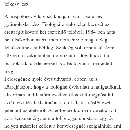
lelkész lesz.
A püspöknek világi szakmája is van, szőlő- és
gyümölcskertész. Teológiára való jelentkezését az
érettségit követő két esztendő teltével, 1984-ben adta
be, elsősorban azért, mert nem érezte magát elég
felkészültnek hitbélileg. Szükség volt arra a két évre,
közben a szakmámban dolgoztam – fogalmazott a
püspök, aki a feleségével is a teológián ismerkedett
meg.
Feleségének nyolc évet udvarolt, ebben az is
közrejátszott, hogy a teológiai évek alatt a hallgatóknak
akkoriban, a diktatúra éveiben tilos volt megnősülni,
aztán elvitték kiskatonának, ami akkor másfél évet
jelentett az életéből. A teológusokra nem vonatkozott
az a kedvezmény, ami a többi egyetemistára, egy év
helyett másfelet kellett a honvédségnél szolgálniuk, ami