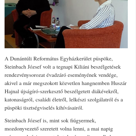
A Dunántúli Református Egyházkerület püspöke,
Steinbach József volt a tegnapi Kiliáni beszélgetések
rendezvénysorozat évadzáró eseményének vendége,
akivel a már megszokott közvetlen hangnemben Huszár
Hajnal újságíró-szerkesztő beszélgetett diákévekről,
katonaságról, családi életről, lelkészi szolgálatról és a
püspöki tisztségviselés kihívásairól.
Steinbach József is, mint sok fiúgyermek,
mozdonyvezető szeretett volna lenni, a mai napig