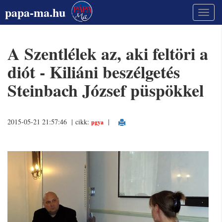
papa-ma.hu
A Szentlélek az, aki feltöri a
diót - Kiliáni beszélgetés
Steinbach József püspökkel
2015-05-21 21:57:46 | cikk:
|
pgya