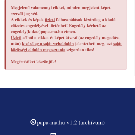
Megjelenő valamennyi cikket, minden megjelent képet
szerzői jog véd.
A cikkek és képek
üzleti
felhasználásuk kizárólag a kiadó
előzetes engedélyével történhet! Engedély kérhető az
engedely(kukac)papa-ma.hu címen.
Üzleti
célból a cikket és képet átvevő (az engedély megadása
után)
kizárólag a saját weboldalán
jelentetheti meg, azt
saját
közösségi oldalán megosztania
szigorúan tilos!
Megértésüket köszönjük!
papa-ma.hu v1.2 (archívum)