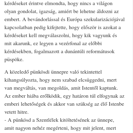
kérdéseket érintve elmondta, hogy nincs a világon
olyan gondolat, igazság, amiért be lehetne áldozni az
embert. A bevándorlással és Európa szekularizációjával
kapcsolatban pedig kifejtette, hogy először is azokat a
kérdéseket kell megválaszolni, hogy kik vagyunk és
mit akarunk, ez legyen a vezérfonal az előbbi
kérdésekben, fogalmazott a dunántúli reformátusok
püspöke.
A közeledő pünkösdi ünnepre való tekintettel
kihangsúlyozta, hogy nem szabad elcsüggedni, mert
van megváltás, van megoldás, amit Istentől kaptunk.
Az ember hiába erőlködik, egy határon túl elfogynak az
emberi lehetőségek és akkor van szükség az élő Istenbe
vetett hitre.
- A pünkösd a Szentlélek kitöltetésének az ünnepe,
amit nagyon nehéz megérteni, hogy mit jelent, mert