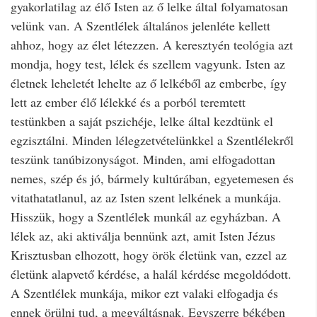
gyakorlatilag az élő Isten az ő lelke által folyamatosan
velünk van. A Szentlélek általános jelenléte kellett
ahhoz, hogy az élet létezzen. A keresztyén teológia azt
mondja, hogy test, lélek és szellem vagyunk. Isten az
életnek leheletét lehelte az ő lelkéből az emberbe, így
lett az ember élő lélekké és a porból teremtett
testünkben a saját pszichéje, lelke által kezdtünk el
egzisztálni. Minden lélegzetvételünkkel a Szentlélekről
teszünk tanúbizonyságot. Minden, ami elfogadottan
nemes, szép és jó, bármely kultúrában, egyetemesen és
vitathatatlanul, az az Isten szent lelkének a munkája.
Hisszük, hogy a Szentlélek munkál az egyházban. A
lélek az, aki aktiválja bennünk azt, amit Isten Jézus
Krisztusban elhozott, hogy örök életünk van, ezzel az
életünk alapvető kérdése, a halál kérdése megoldódott.
A Szentlélek munkája, mikor ezt valaki elfogadja és
ennek örülni tud, a megváltásnak. Egyszerre békében