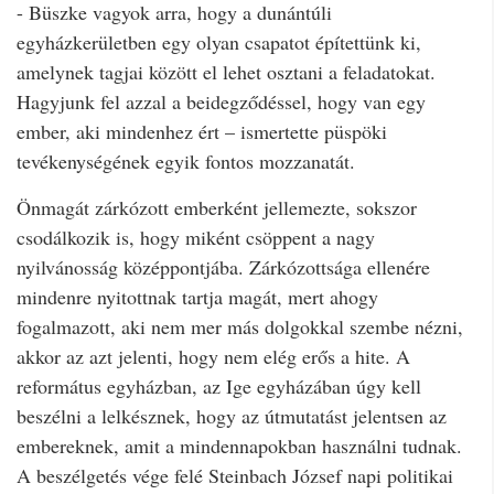
- Büszke vagyok arra, hogy a dunántúli
egyházkerületben egy olyan csapatot építettünk ki,
amelynek tagjai között el lehet osztani a feladatokat.
Hagyjunk fel azzal a beidegződéssel, hogy van egy
ember, aki mindenhez ért – ismertette püspöki
tevékenységének egyik fontos mozzanatát.
Önmagát zárkózott emberként jellemezte, sokszor
csodálkozik is, hogy miként csöppent a nagy
nyilvánosság középpontjába. Zárkózottsága ellenére
mindenre nyitottnak tartja magát, mert ahogy
fogalmazott, aki nem mer más dolgokkal szembe nézni,
akkor az azt jelenti, hogy nem elég erős a hite. A
református egyházban, az Ige egyházában úgy kell
beszélni a lelkésznek, hogy az útmutatást jelentsen az
embereknek, amit a mindennapokban használni tudnak.
A beszélgetés vége felé Steinbach József napi politikai