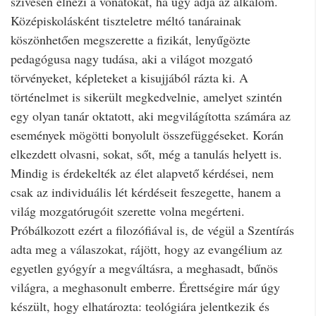
szívesen elnézi a vonatokat, ha úgy adja az alkalom.
Középiskolásként tiszteletre méltó tanárainak
köszönhetően megszerette a fizikát, lenyűgözte
pedagógusa nagy tudása, aki a világot mozgató
törvényeket, képleteket a kisujjából rázta ki. A
történelmet is sikerült megkedvelnie, amelyet szintén
egy olyan tanár oktatott, aki megvilágította számára az
események mögötti bonyolult összefüggéseket. Korán
elkezdett olvasni, sokat, sőt, még a tanulás helyett is.
Mindig is érdekelték az élet alapvető kérdései, nem
csak az individuális lét kérdéseit feszegette, hanem a
világ mozgatórugóit szerette volna megérteni.
Próbálkozott ezért a filozófiával is, de végül a Szentírás
adta meg a válaszokat, rájött, hogy az evangélium az
egyetlen gyógyír a megváltásra, a meghasadt, bűnös
világra, a meghasonult emberre. Érettségire már úgy
készült, hogy elhatározta: teológiára jelentkezik és