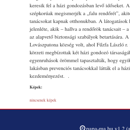
keresik fel a házi gondozásban levő időseket. A 
szépkorúak megismerjék a „falu rendőrét”, aki
tanácsokat kapnak otthonukban. A látogatások 
jelenléte, akik – hallva a rendőrök tanácsait –
az alapvető biztonsági szabályok betartására. 
Lovászpatona község volt, ahol Fűzfa László r. 
körzeti megbízottak két házi gondozó társaságáb
egyenruhások örömmel tapasztalták, hogy egyik 
lakásban prevenciós tanácsokkal látták el a há
kezdeményezést. .
Képek:
nincsenek képek
papa-ma.hu v1.2 (