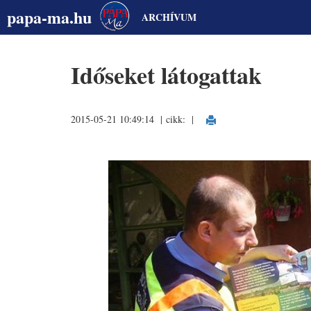
papa-ma.hu
ARCHÍVUM
Időseket látogattak
2015-05-21 10:49:14 | cikk:
|