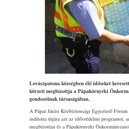
Lovászpatona községben élő időseket kereset
körzeti megbízottja a Pápakörnyéki Önkormá
gondozóinak társaságában.
A Pápai Járási Közbiztonsági Egyeztető Fórum 
indította útjára azt az idősvédelmi programot,
megbízottjai és a Pápakörnyéki Önkormányzato