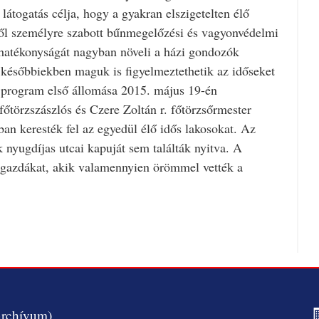
látogatás célja, hogy a gyakran elszigetelten élő
től személyre szabott bűnmegelőzési és vagyonvédelmi
hatékonyságát nagyban növeli a házi gondozók
 a későbbiekben maguk is figyelmeztethetik az időseket
A program első állomása 2015. május 19-én
főtörzszászlós és Czere Zoltán r. főtörzsőrmester
an keresték fel az egyedül élő idős lakosokat. Az
nyugdíjas utcai kapuját sem találták nyitva. A
zigazdákat, akik valamennyien örömmel vették a
archívum)