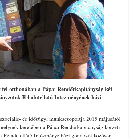
t fel otthonában a Pápai Rendőrkapitányság két
nyzatok Feladatellátó Intézményének házi
szociális- és idősügyi munkacsoportja 2015 májusától
 amelynek keretében a Pápai Rendőrkapitányság körzeti
k Feladatellátó Intézménye házi gondozói közösen