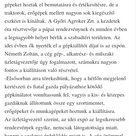
gépeket hoztak el bemutatásra és értékesítésre, de a
traktorok, erőgépek mellett nagyon sok kiegészítő
eszközt is kínáltak. A Győri Agroker Zrt. a kezdetek
óta résztvevője a pápai rendezvénynek és minden évben
a legnagyobb helyet bérlik a szabadtéri területen. Az
idei évben ők nyerték el a gépkiállítói díjat is az expón.
Németh Zoltán, a cég gép-, alkatrész- és műszaki
üzletágvezetője úgy fogalmazott, számukra nagyon
fontos a kiállításon való részvétel.
-Elsősorban arra törekedtünk, hogy a hétfőn megjelenő
kertészeti és fiatal gazda pályázathoz kötődő
gépkínálatot vonultassunk fel, vagyis a kis- és közepes
gazdáknak állítottunk össze egy szortimentet,
erőgépeket és munkagépeket hoztunk a kiállításra.
Az üzletágvezető szerint, az idei expó az legsikeresebb
rendezvények egyike, nemcsak látogatottsága miatt,
hanem a szakmai érdeklődés miatt is. A cég örömmel