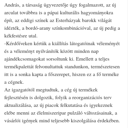
András, a társaság ügyvezetője úgy fogalmazott, az új
arculat továbbra is a pápai kulturális hagyományokra
épít, az eddigi színek az Esterházyak barokk világát
idézték, a bordó-arany színkombinációval, az új pedig a
kékfestésre utal.
-Kérdőíveken kértük a kiállítás látogatóinak véleményét
és a véleményt nyilvánítók között minden nap
ajándékcsomagokat sorsoltunk ki. Emellett a teljes
termékpalettát felvonultattuk standunkon, természetesen
itt is a sonka kapta a főszerepet, hiszen ez a fő terméke
a cégnek.
Az igazgatótól megtudtuk, a cég új termékek
fejlesztésén is dolgozik, folyik a reorganizációs terv
aktualizálása, az új piacok felkutatása és igyekeznek
elébe menni az élelmiszeripar pulzáló változásainak, a
vásárlói igények mind teljesebb kiszolgálása érdekében.