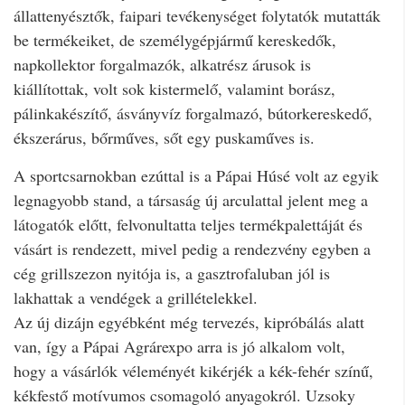
állattenyésztők, faipari tevékenységet folytatók mutatták
be termékeiket, de személygépjármű kereskedők,
napkollektor forgalmazók, alkatrész árusok is
kiállítottak, volt sok kistermelő, valamint borász,
pálinkakészítő, ásványvíz forgalmazó, bútorkereskedő,
ékszerárus, bőrműves, sőt egy puskaműves is.
A sportcsarnokban ezúttal is a Pápai Húsé volt az egyik
legnagyobb stand, a társaság új arculattal jelent meg a
látogatók előtt, felvonultatta teljes termékpalettáját és
vásárt is rendezett, mivel pedig a rendezvény egyben a
cég grillszezon nyitója is, a gasztrofaluban jól is
lakhattak a vendégek a grillételekkel.
Az új dizájn egyébként még tervezés, kipróbálás alatt
van, így a Pápai Agrárexpo arra is jó alkalom volt,
hogy a vásárlók véleményét kikérjék a kék-fehér színű,
kékfestő motívumos csomagoló anyagokról. Uzsoky