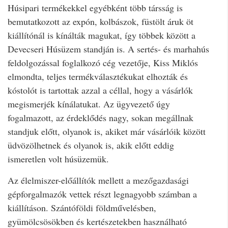
Húsipari termékekkel egyébként több társság is
bemutatkozott az expón, kolbászok, füstölt áruk öt
kiállítónál is kínálták magukat, így többek között a
Devecseri Húsüzem standján is. A sertés- és marhahús
feldolgozással foglalkozó cég vezetője, Kiss Miklós
elmondta, teljes termékválasztékukat elhozták és
kóstolót is tartottak azzal a céllal, hogy a vásárlók
megismerjék kínálatukat. Az ügyvezető úgy
fogalmazott, az érdeklődés nagy, sokan megállnak
standjuk előtt, olyanok is, akiket már vásárlóik között
üdvözölhetnek és olyanok is, akik előtt eddig
ismeretlen volt húsüzemük.
Az élelmiszer-előállítók mellett a mezőgazdasági
gépforgalmazók vettek részt legnagyobb számban a
kiállításon. Szántóföldi földművelésben,
gyümölcsösökben és kertészetekben használható