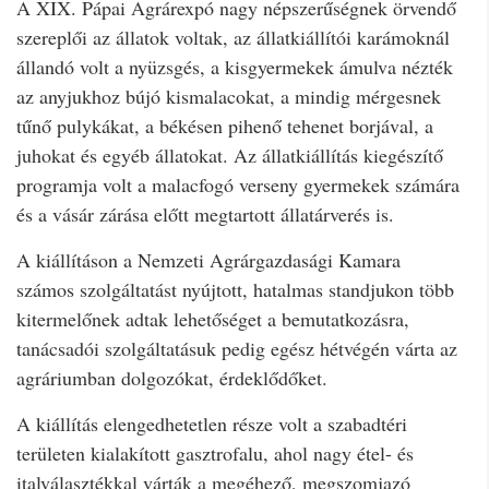
A XIX. Pápai Agrárexpó nagy népszerűségnek örvendő
szereplői az állatok voltak, az állatkiállítói karámoknál
állandó volt a nyüzsgés, a kisgyermekek ámulva nézték
az anyjukhoz bújó kismalacokat, a mindig mérgesnek
tűnő pulykákat, a békésen pihenő tehenet borjával, a
juhokat és egyéb állatokat. Az állatkiállítás kiegészítő
programja volt a malacfogó verseny gyermekek számára
és a vásár zárása előtt megtartott állatárverés is.
A kiállításon a Nemzeti Agrárgazdasági Kamara
számos szolgáltatást nyújtott, hatalmas standjukon több
kitermelőnek adtak lehetőséget a bemutatkozásra,
tanácsadói szolgáltatásuk pedig egész hétvégén várta az
agráriumban dolgozókat, érdeklődőket.
A kiállítás elengedhetetlen része volt a szabadtéri
területen kialakított gasztrofalu, ahol nagy étel- és
italválasztékkal várták a megéhező, megszomjazó