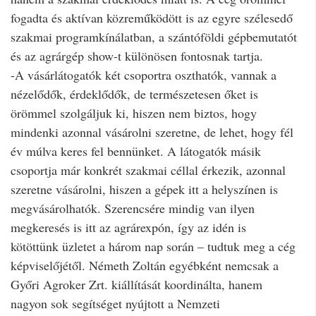
fogadta és aktívan közreműködött is az egyre szélesedő
szakmai programkínálatban, a szántóföldi gépbemutatót
és az agrárgép show-t különösen fontosnak tartja.
-A vásárlátogatók két csoportra oszthatók, vannak a
nézelődők, érdeklődők, de természetesen őket is
örömmel szolgáljuk ki, hiszen nem biztos, hogy
mindenki azonnal vásárolni szeretne, de lehet, hogy fél
év múlva keres fel bennünket. A látogatók másik
csoportja már konkrét szakmai céllal érkezik, azonnal
szeretne vásárolni, hiszen a gépek itt a helyszínen is
megvásárolhatók. Szerencsére mindig van ilyen
megkeresés is itt az agrárexpón, így az idén is
kötöttünk üzletet a három nap során – tudtuk meg a cég
képviselőjétől. Németh Zoltán egyébként nemcsak a
Győri Agroker Zrt. kiállítását koordinálta, hanem
nagyon sok segítséget nyújtott a Nemzeti