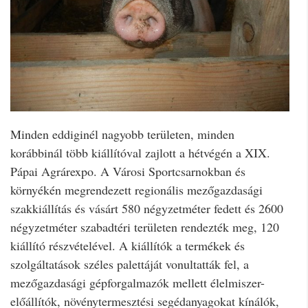
Minden eddiginél nagyobb területen, minden
korábbinál több kiállítóval zajlott a hétvégén a XIX.
Pápai Agrárexpo. A Városi Sportcsarnokban és
környékén megrendezett regionális mezőgazdasági
szakkiállítás és vásárt 580 négyzetméter fedett és 2600
négyzetméter szabadtéri területen rendezték meg, 120
kiállító részvételével. A kiállítók a termékek és
szolgáltatások széles palettáját vonultatták fel, a
mezőgazdasági gépforgalmazók mellett élelmiszer-
előállítók, növénytermesztési segédanyagokat kínálók,