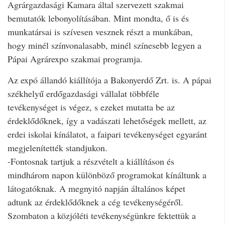
Agrárgazdasági Kamara által szervezett szakmai
bemutatók lebonyolításában. Mint mondta, ő is és
munkatársai is szívesen vesznek részt a munkában,
hogy minél színvonalasabb, minél színesebb legyen a
Pápai Agrárexpo szakmai programja.
Az expó állandó kiállítója a Bakonyerdő Zrt. is. A pápai
székhelyű erdőgazdasági vállalat többféle
tevékenységet is végez, s ezeket mutatta be az
érdeklődőknek, így a vadászati lehetőségek mellett, az
erdei iskolai kínálatot, a faipari tevékenységet egyaránt
megjelenítették standjukon.
-Fontosnak tartjuk a részvételt a kiállításon és
mindhárom napon különböző programokat kínáltunk a
látogatóknak. A megnyitó napján általános képet
adtunk az érdeklődőknek a cég tevékenységéről.
Szombaton a közjóléti tevékenységünkre fektettük a