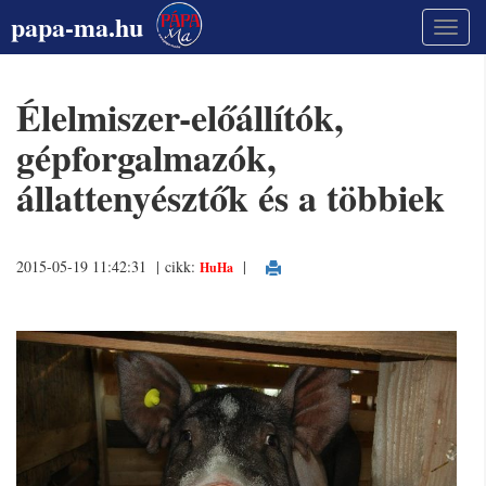
papa-ma.hu
Élelmiszer-előállítók,
gépforgalmazók,
állattenyésztők és a többiek
2015-05-19 11:42:31 | cikk:
|
HuHa