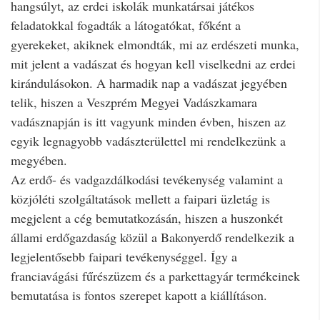
hangsúlyt, az erdei iskolák munkatársai játékos
feladatokkal fogadták a látogatókat, főként a
gyerekeket, akiknek elmondták, mi az erdészeti munka,
mit jelent a vadászat és hogyan kell viselkedni az erdei
kirándulásokon. A harmadik nap a vadászat jegyében
telik, hiszen a Veszprém Megyei Vadászkamara
vadásznapján is itt vagyunk minden évben, hiszen az
egyik legnagyobb vadászterülettel mi rendelkezünk a
megyében.
Az erdő- és vadgazdálkodási tevékenység valamint a
közjóléti szolgáltatások mellett a faipari üzletág is
megjelent a cég bemutatkozásán, hiszen a huszonkét
állami erdőgazdaság közül a Bakonyerdő rendelkezik a
legjelentősebb faipari tevékenységgel. Így a
franciavágási fűrészüzem és a parkettagyár termékeinek
bemutatása is fontos szerepet kapott a kiállításon.