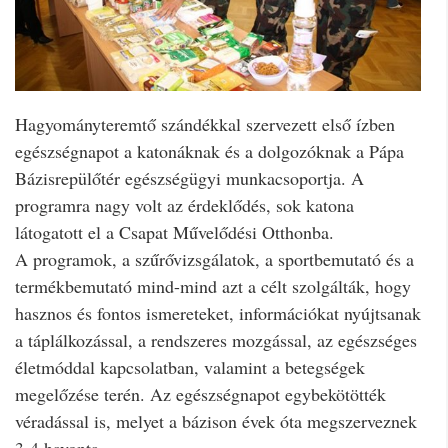
Hagyományteremtő szándékkal szervezett első ízben
egészségnapot a katonáknak és a dolgozóknak a Pápa
Bázisrepülőtér egészségügyi munkacsoportja. A
programra nagy volt az érdeklődés, sok katona
látogatott el a Csapat Művelődési Otthonba.
A programok, a szűrővizsgálatok, a sportbemutató és a
termékbemutató mind-mind azt a célt szolgálták, hogy
hasznos és fontos ismereteket, információkat nyújtsanak
a táplálkozással, a rendszeres mozgással, az egészséges
életmóddal kapcsolatban, valamint a betegségek
megelőzése terén. Az egészségnapot egybekötötték
véradással is, melyet a bázison évek óta megszerveznek
3-4 havonta.