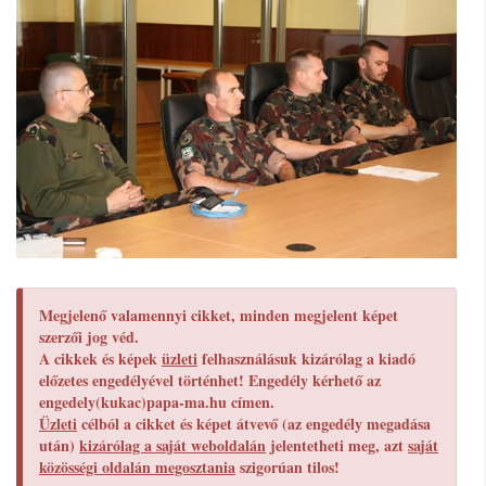
Megjelenő valamennyi cikket, minden megjelent képet
szerzői jog véd.
A cikkek és képek
üzleti
felhasználásuk kizárólag a kiadó
előzetes engedélyével történhet! Engedély kérhető az
engedely(kukac)papa-ma.hu címen.
Üzleti
célból a cikket és képet átvevő (az engedély megadása
után)
kizárólag a saját weboldalán
jelentetheti meg, azt
saját
közösségi oldalán megosztania
szigorúan tilos!