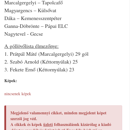
Marcalgergelyi – Tapolcafő
Magyargencs – Külsővat
Dáka – Kemenesszentpéter
Ganna-Döbrönte – Pápai ELC
Nagytevel - Gecse
A góllövőlista élmezőnye:
1. Prátpál Máté (Marcalgergelyi) 29 gól
2. Szabó Arnold (Kéttornyúlak) 25
3. Fekete Ernő (Kéttornyúlak) 23
Képek:
nincsenek képek
Megjelenő valamennyi cikket, minden megjelent képet
szerzői jog véd.
A cikkek és képek
üzleti
felhasználásuk kizárólag a kiadó