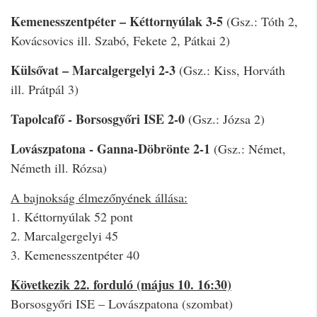
Kemenesszentpéter – Kéttornyúlak 3-5
(Gsz.: Tóth 2,
Kovácsovics ill. Szabó, Fekete 2, Pátkai 2)
Külsővat – Marcalgergelyi 2-3
(Gsz.: Kiss, Horváth
ill. Prátpál 3)
Tapolcafő - Borsosgyőri ISE 2-0
(Gsz.: Józsa 2)
Lovászpatona - Ganna-Döbrönte 2-1
(Gsz.: Német,
Németh ill. Rózsa)
A bajnokság élmezőnyének állása:
1. Kéttornyúlak 52 pont
2. Marcalgergelyi 45
3. Kemenesszentpéter 40
Következik 22. forduló (május 10. 16:30)
Borsosgyőri ISE – Lovászpatona (szombat)