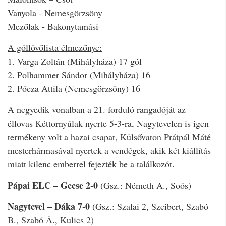
Vanyola - Nemesgörzsöny
Mezőlak - Bakonytamási
A góllövőlista élmezőnye:
1. Varga Zoltán (Mihályháza) 17 gól
2. Polhammer Sándor (Mihályháza) 16
2. Pócza Attila (Nemesgörzsöny) 16
A negyedik vonalban a 21. forduló rangadóját az
éllovas Kéttornyúlak nyerte 5-3-ra, Nagytevelen is igen
termékeny volt a hazai csapat, Külsővaton Prátpál Máté
mesterhármasával nyertek a vendégek, akik két kiállítás
miatt kilenc emberrel fejezték be a találkozót.
Pápai ELC – Gecse 2-0
(Gsz.: Németh A., Soós)
Nagytevel – Dáka 7-0
(Gsz.: Szalai 2, Szeibert, Szabó
B., Szabó Á., Kulics 2)