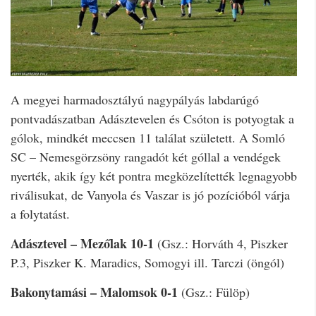
A megyei harmadosztályú nagypályás labdarúgó
pontvadászatban Adásztevelen és Csóton is potyogtak a
gólok, mindkét meccsen 11 találat született. A Somló
SC – Nemesgörzsöny rangadót két góllal a vendégek
nyerték, akik így két pontra megközelítették legnagyobb
riválisukat, de Vanyola és Vaszar is jó pozícióból várja
a folytatást.
Adásztevel – Mezőlak 10-1
(Gsz.: Horváth 4, Piszker
P.3, Piszker K. Maradics, Somogyi ill. Tarczi (öngól)
Bakonytamási – Malomsok 0-1
(Gsz.: Fülöp)