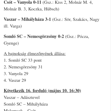
Csót – Vanyola 0-11
(Gsz.: Kiss 2, Molnár M. 4,
Molnár B. 3, Koczka, Hübsch)
Vaszar – Mihályháza 3-1
(Gsz.: Sör, Szakács, Nagy
ill. Varga)
Somló SC – Nemesgörzsöny 0-2
(Gsz.: Pócza,
Gyenge)
A bajnokság élmezőnyének állása:
1. Somló SC 33 pont
2. Nemesgörzsöny 31
3. Vanyola 29
4. Vaszar 29
Következik 16. forduló (május 10. 16:30)
Vaszar – Adásztevel
Somló SC – Mihályháza
Malomsok – Csót