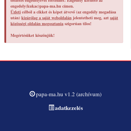
előzetes engedélyével történhet! Engedély kérhető az
engedely(kukac)papa-ma.hu címen.
Üzleti
célból a cikket és képet átvevő (az engedély megadása
után)
kizárólag a saját weboldalán
jelentetheti meg, azt
saját
közösségi oldalán megosztania
szigorúan tilos!
Megértésüket köszönjük!
papa-ma.hu v1.2 (archívum)
adatkezelés